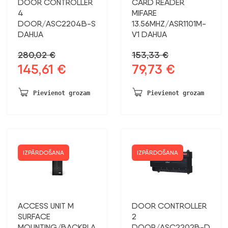
DOOR CONTROLLER
CARD READER
4
MIFARE
DOOR/ASC2204B-S
13.56MHZ/ASR1101M-
DAHUA
V1 DAHUA
280,02
€
153,33
€
145,61
€
79,73
€
Sākotnējā
Pašreizējā
Sākotnējā
Pašreizējā
cena
cena
cena
cena
bija:
ir:
bija:
ir:
Pievienot grozam
Pievienot grozam
280,02 €.
145,61 €.
153,33 €.
79,73 €.
IZPĀRDOŠANA
IZPĀRDOŠANA
ACCESS UNIT M
DOOR CONTROLLER
SURFACE
2
MOUNTING/BACKPLA
DOOR/ASC2202B-D