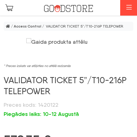
Skip to main content
I
/
Access Control
/ VALIDATOR TICKET 5”/T10-216P TELEPOWER
* Preces izskats var atšķirties no attēlā redzamās
VALIDATOR TICKET 5”/T10-216P
TELEPOWER
Preces kods: 1420122
Piegādes laiks: 10-12 Augustā