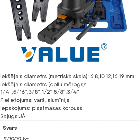
Iekšējais diametrs (metriskā skala): 6,8,10,12,16,19 mm
Iekšējais diametrs (collu mērogs):
1/4″,5/16″,3/8″,1/2″,5/8″,3/4″
Pielietojums: varš, alumīnijs
Iepakojums: plastmasas korpuss
Sajūgs:JĀ
Svars
5,0000 kg