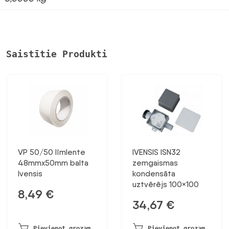
Saistītie Produkti
VP 50/50 līmlente
IVENSIS ISN32
48mmx50mm balta
zemgaismas
Ivensis
kondensāta
uztvērējs 100×100
8,49
€
34,67
€
Pievienot grozam
Pievienot grozam