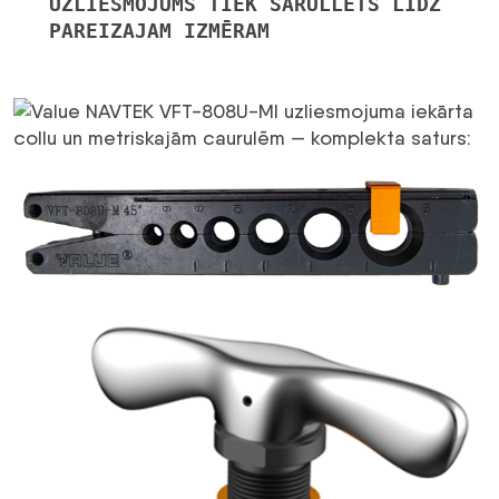
UZLIESMOJUMS TIEK SARULLĒTS LĪDZ
PAREIZAJAM IZMĒRAM