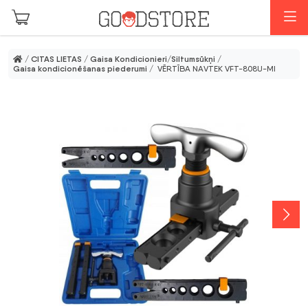
Skip to main content
I
/
CITAS LIETAS
/
Gaisa Kondicionieri/Siltumsūkņi
/
Gaisa kondicionēšanas piederumi
/ VĒRTĪBA NAVTEK VFT-808U-MI