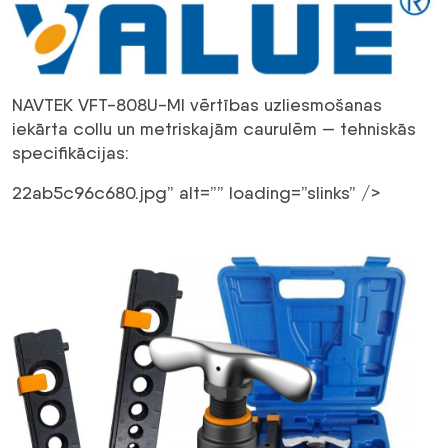
NAVTEK VFT-808U-MI vērtības uzliesmošanas
iekārta collu un metriskajām caurulēm — tehniskās
specifikācijas:
22ab5c96c680.jpg” alt=”” loading=”slinks” />