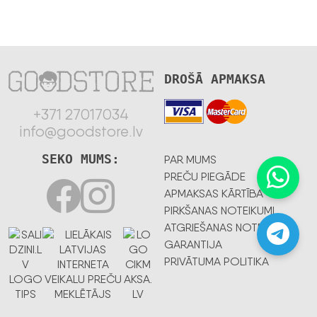
DROŠĀ APMAKSA
+371 27017034
info@goodstore.lv
SEKO MUMS:
PAR MUMS
PREČU PIEGĀDE
APMAKSAS KĀRTĪBA
PIRKŠANAS NOTEIKUMI
ATGRIEŠANAS NOTEIKUMI
GARANTIJA
PRIVĀTUMA POLITIKA