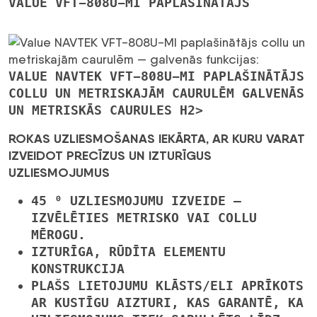
VALUE VFT-808U-MI PAPLAŠINĀTĀJS
VALUE NAVTEK VFT-808U-MI PAPLAŠINĀTĀJS
COLLU UN METRISKAJĀM CAURULĒM GALVENĀS
UN METRISKĀS CAURULES H2>
ROKAS UZLIESMOŠANAS IEKĀRTA, AR KURU VARAT
IZVEIDOT PRECĪZUS UN IZTURĪGUS
UZLIESMOJUMUS
45 ⁰ UZLIESMOJUMU IZVEIDE
—
IZVĒLĒTIES METRISKO VAI COLLU
MĒROGU.
IZTURĪGA, RŪDĪTA ELEMENTU
KONSTRUKCIJA
PLAŠS LIETOJUMU KLĀSTS/ELI APRĪKOTS
AR KUSTĪGU AIZTURI
, KAS GARANTĒ, KA