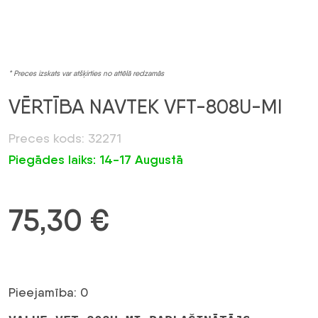
* Preces izskats var atšķirties no attēlā redzamās
VĒRTĪBA NAVTEK VFT-808U-MI
Preces kods: 32271
Piegādes laiks: 14-17 Augustā
75,30
€
Pieejamība: 0