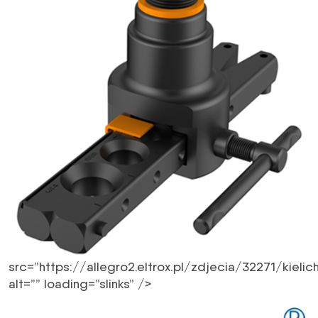
src=”https://allegro2.eltrox.pl/zdjecia/32271/kiel
alt=”” loading=”slinks” />