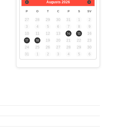
Augusts
2026
P
O
T
C
P
S
SV
27
28
29
30
31
1
2
3
4
5
6
7
8
9
10
11
12
13
14
15
16
17
18
19
20
21
22
23
24
25
26
27
28
29
30
31
1
2
3
4
5
6