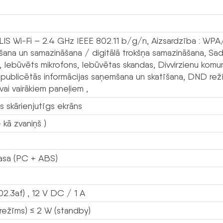
S Wi-Fi – 2.4 GHz IEEE 802.11 b/g/n, Aizsardzība : 
šana un samazināšana / digitālā trokšņa samazināšana, S
 Iebūvēts mikrofons, Iebūvētas skandas, Divvirzienu komuni
 publicētās informācijas saņemšana un skatīšana, DND rež
vai vairākiem paneļiem ,
gs skārienjutīgs ekrāns
 kā zvaniņš )
asa (PC + ABS)
2.3af) , 12 V DC / 1 A
(režīms) ≤ 2 W (standby)