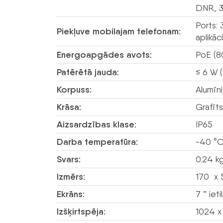
DNR, 3D
Ports:
Piekļuve mobilajam telefonam:
aplikā
Energoapgādes avots:
PoE (80
Patērētā jauda:
≤ 6 W 
Korpuss:
Alumīn
Krāsa:
Grafīts
Aizsardzības klase:
IP65
Darba temperatūra:
-40 °C
Svars:
0.24 kg
Izmērs:
170 x 
Ekrāns:
7 ” iet
Izšķirtspēja:
1024 x