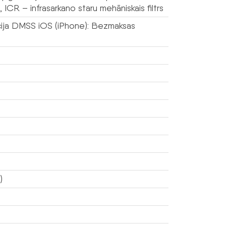
CR – infrasarkano staru mehāniskais filtrs
ācija DMSS iOS (iPhone): Bezmaksas
)