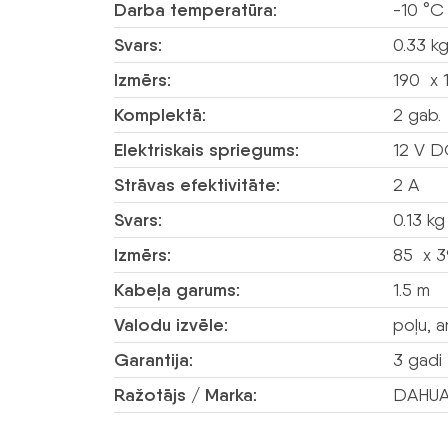
Darba temperatūra:
-10 °C
Svars:
0.33 k
Izmērs:
190 x 
Komplektā:
2 gab.
Elektriskais spriegums:
12 V 
Strāvas efektivitāte:
2 A
Svars:
0.13 kg
Izmērs:
85 x 
Kabeļa garums:
1.5 m
Valodu izvēle:
poļu, a
Garantija:
3 gadi
Ražotājs / Marka:
DAHU