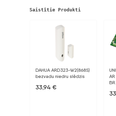
Saistītie Produkti
DAHUA ARD323-W2(868S)
UN
bezvadu niedru slēdzis
AR
BR
33,94
€
33