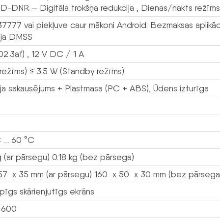
-DNR – Digitāla trokšņa redukcija , Dienas/nakts režīms, I
 37777 vai piekļuve caur mākoni Android: Bezmaksas aplik
cija DMSS
2.3af) , 12 V DC / 1 A
(režīms) ≤ 3.5 W (Standby režīms)
ija sakausējums + Plastmasa (PC + ABS), Ūdens izturīga
 … 60 °C
 (ar pārsegu) 0.18 kg (bez pārsega)
57 x 35 mm (ar pārsegu) 160 x 50 x 30 mm (bez pārsega
ilpīgs skārienjutīgs ekrāns
 600