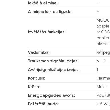
Iekšējā atmiņa:
–
Atmiņas kartes ligzda:
–
MODULI
apspie
Izvēlētās funkcijas:
ar SOS,
centra
diviem 
Vadāmība:
ietilpī
Trauksmes signāla ieejas:
6 ( 1 –
Avārijsignalizācijas izejas:
1
Korpuss:
Plastm
Krāsa:
Melns
Energoapgādes avots:
PoE (80
Patērētā jauda:
≤ 6 W 