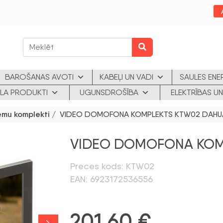
BAROŠANAS AVOTI
KABEĻI UN VADI
SAULES ENE
KLA PRODUKTI
UGUNSDROŠĪBA
ELEKTRĪBAS UN
ēmu komplekti
/ VIDEO DOMOFONA KOMPLEKTS KTW02 DAHU
VIDEO DOMOFONA KOM
Preces kods: KTW02
EAN: 6923172536556
201,60
€