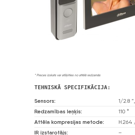
* Preces izskats var atšķirties no attēlā redzamās
TEHNISKĀ SPECIFIKĀCIJA:
Sensors:
1/2.8 
Redzamības leņķis:
110 °
Attēla kompresijas metode:
H.264 
IR izstarotājs:
–