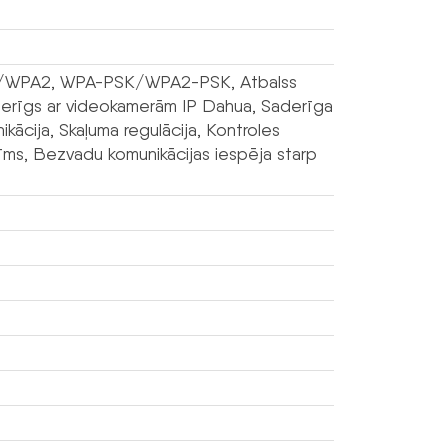
WPA/WPA2, WPA-PSK/WPA2-PSK, Atbalss
aderīgs ar videokamerām IP Dahua, Saderīga
kācija, Skaļuma regulācija, Kontroles
īms, Bezvadu komunikācijas iespēja starp