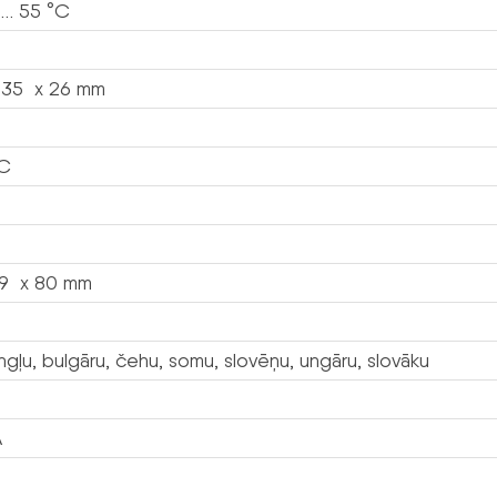
 … 55 °C
g
135 x 26 mm
DC
39 x 80 mm
ngļu, bulgāru, čehu, somu, slovēņu, ungāru, slovāku
A