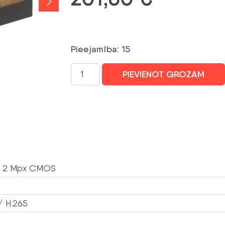
Pieejamība: 15
VIDEO
PIEVIENOT GROZAM
DOMOFONA
KOMPLEKTS
KTW02
DAHUA
daudzums
“, 2 Mpx CMOS
/ H.265