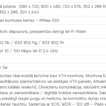
ā plūsma : 1280 x 720, 800 x 480, 720 x 576, 352 x 288 B
 352 x 288, 320 x 240
es kontroles kartes – MIfare S50
žots diapazons, pieejamība vienīgi Wi-Fi tīklam
2.11b / IEEE 802.11g / IEEE 802.11n
et 10 / 100 Mbps Wi-Fi 2.4 GHz
t. 5e
boties tikai mobilā lietotne bez VTH monitora, Monitora fu
viedtālrunis, planšetdators vai iekšējais VTH panelis, Atb
ams lokālais ieraksts), Divvirzienu komunikācija, Iebūvēts 
šana un samazināšana / digitālā trokšņa samazināšana, Sab
 pieslēgt izejas pogu un herkonu, lai kontrolētu durvju st
ošanas taustiņu, Saderīga ar SOS, WDR – 120 dB – Plašs 