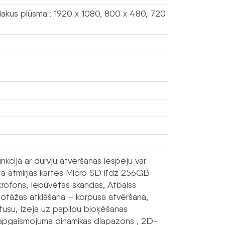
lakus plūsma : 1920 x 1080, 800 x 480, 720
nkcija ar durvju atvēršanas iespēju var
alsta atmiņas kartes Micro SD līdz 256GB
mikrofons, Iebūvētas skandas, Atbalss
otāžas atklāšana – korpusa atvēršana,
atusu, Izeja uz papildu bloķēšanas
apgaismojuma dinamikas diapazons , 2D-