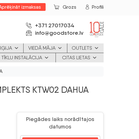
Aprēķināt izmaksas
Grozs
Profili
+371 27017034
info@goodstore.lv
RĢIJA
VIEDĀ MĀJA
OUTLETS
 TĪKLU INSTALĀCIJA
CITAS LIETAS
A
PLEKTS KTW02 DAHUA
Piegādes laiks norādītajos
datumos