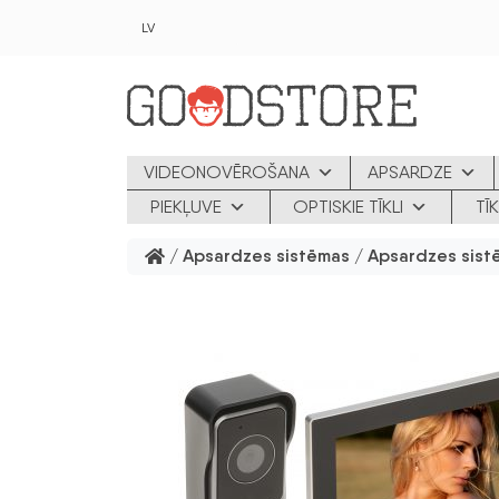
Skip to main content
LV
VIDEONOVĒROŠANA
APSARDZE
PIEKĻUVE
OPTISKIE TĪKLI
TĪ
/
Apsardzes sistēmas
/
Apsardzes sist