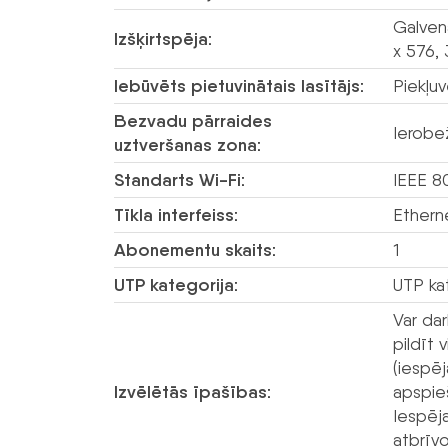
Galven
Izšķirtspēja:
x 576,
Iebūvēts pietuvinātais lasītājs:
Piekļuv
Bezvadu pārraides
Ierobe
uztveršanas zona:
Standarts Wi-Fi:
IEEE 80
Tīkla interfeiss:
Ethern
Abonementu skaits:
1
UTP kategorija:
UTP ka
Var dar
pildīt 
(iespēj
Izvēlētās īpašības:
apspie
Iespēja
atbrīv