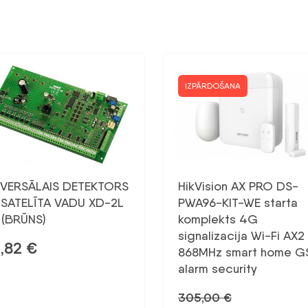
IZPĀRDOŠANA
IVERSĀLAIS DETEKTORS
HikVision AX PRO DS-
 SATELĪTA VADU XD-2L
PWA96-KIT-WE starta
 (BRŪNS)
komplekts 4G
signalizacija Wi-Fi AX2
,82
€
868MHz smart home 
alarm security
305,00
€