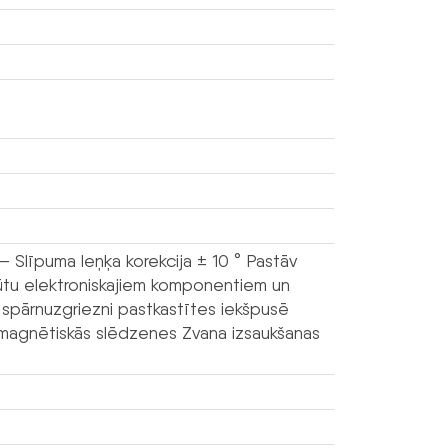
 Slīpuma leņķa korekcija ± 10 ° Pastāv
kļūtu elektroniskajiem komponentiem un
t spārnuzgriezni pastkastītes iekšpusē
omagnētiskās slēdzenes Zvana izsaukšanas