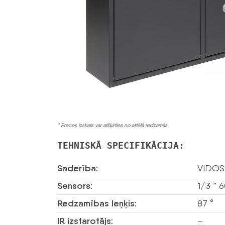
* Preces izskats var atšķirties no attēlā redzamās
TEHNISKĀ SPECIFIKĀCIJA:
Saderība:
VIDOS 
Sensors:
1/3 ” 
Redzamības leņķis:
87 °
IR izstarotājs:
–