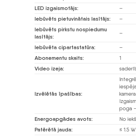
LED izgaismotājs:
–
Iebūvēts pietuvinātais lasītājs:
–
Iebūvēts pirkstu nospiedumu
–
lasītājs:
Iebūvēta cipartastatūra:
–
Abonementu skaits:
1
Video izeja:
saderī
Integr
iespēja
Izvēlētās īpašības:
kameras
Izgais
poga –
Energoapgādes avots:
No iek
Patērētā jauda:
≤ 1.5 W