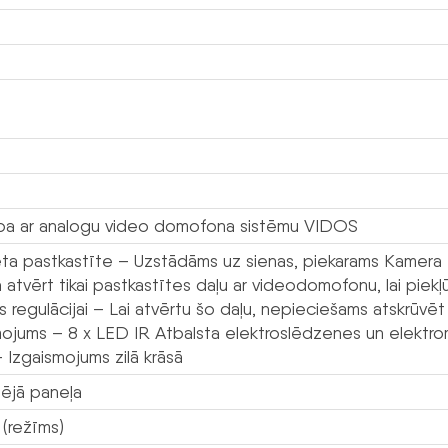
ba ar analogu video domofona sistēmu VIDOS
ēta pastkastīte – Uzstādāms uz sienas, piekarams Kamera –
 atvērt tikai pastkastītes daļu ar videodomofonu, lai pie
 regulācijai – Lai atvērtu šo daļu, nepieciešams atskrūvē
mojums – 8 x LED IR Atbalsta elektroslēdzenes un elektr
 Izgaismojums zilā krāsā
šējā paneļa
 (režīms)