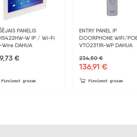
ŠĒJAIS PANELIS
ENTRY PANEL IP
H5422HW-W IP / Wi-Fi
DOORPHONE WIFI/PO
2-Wire DAHUA
VTO2311R-WP DAHUA
9,73
€
234,50
€
136,91
€
Sākotnējā
Pašreizējā
cena
cena
bija:
ir:
Pievienot grozam
Pievienot grozam
234,50 €.
136,91 €.