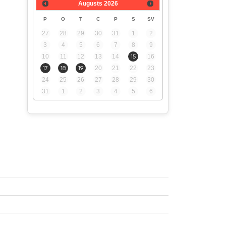
Augusts
2026
P
O
T
C
P
S
SV
27
28
29
30
31
1
2
3
4
5
6
7
8
9
10
11
12
13
14
15
16
17
18
19
20
21
22
23
24
25
26
27
28
29
30
31
1
2
3
4
5
6