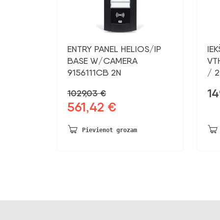
ENTRY PANEL HELIOS/IP
IEK
BASE W/CAMERA
VT
9156111CB 2N
/ 
14
1029,03
€
561,42
€
Sākotnējā
Pašreizējā
cena
cena
bija:
ir:
Pievienot grozam
1029,03 €.
561,42 €.