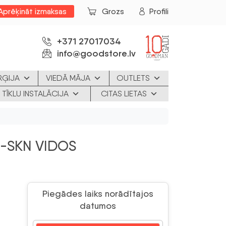
Aprēķināt izmaksas
Grozs
Profili
+371 27017034
info@goodstore.lv
RĢIJA
VIEDĀ MĀJA
OUTLETS
 TĪKLU INSTALĀCIJA
CITAS LIETAS
-SKN VIDOS
Piegādes laiks norādītajos
datumos