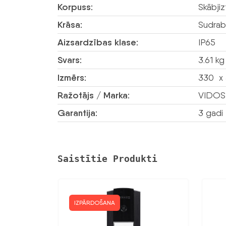
Korpuss:
Skābjiz
Krāsa:
Sudrab
Aizsardzības klase:
IP65
Svars:
3.61 kg
Izmērs:
330 x 
Ražotājs / Marka:
VIDOS
Garantija:
3 gadi
Saistītie Produkti
IZPĀRDOŠANA