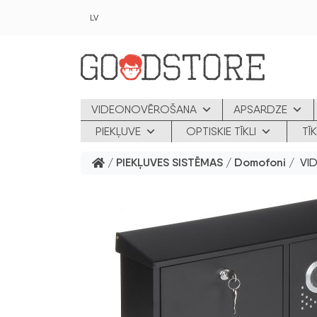
Skip to main content
LV
VIDEONOVĒROŠANA
APSARDZE
PIEKĻUVE
OPTISKIE TĪKLI
TĪ
/
PIEKĻUVES SISTĒMAS
/
Domofoni
/ VI