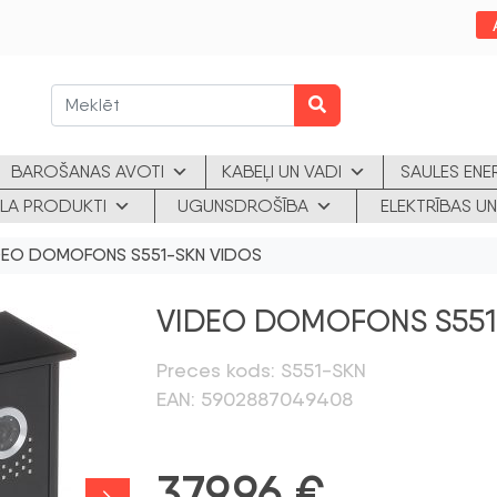
BAROŠANAS AVOTI
KABEĻI UN VADI
SAULES ENE
KLA PRODUKTI
UGUNSDROŠĪBA
ELEKTRĪBAS UN
DEO DOMOFONS S551-SKN VIDOS
VIDEO DOMOFONS S551
Preces kods: S551-SKN
EAN: 5902887049408
379,96
€