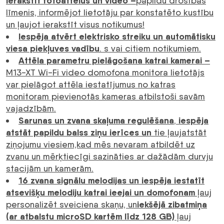
ierakstīt fotoattēlus un video –
papildu drošības
līmenis, informējot lietotāju par konstatēto kustību
un ļaujot ierakstīt visus notikumus!
Iespēja atvērt elektrisko streiku un automātisku
viesa piekļuves vadību
. s vai citiem notikumiem.
Attēla parametru pielāgošana katrai kamerai –
M13-XT Wi-Fi video domofona monitora lietotājs
var pielāgot attēla iestatījumus no katras
monitoram pievienotās kameras atbilstoši savām
vajadzībām.
Sarunas un zvana skaļuma regulēšana
iespēja
,
atstāt papildu balss ziņu ierīces un
tie ļauj
atstāt
ziņojumu viesiem,kad mēs nevaram atbildēt uz
zvanu un mērķtiecīgi sazināties ar dažādām durvju
stacijām un kamerām.
16 zvana signālu melodijas un iespēja iestatīt
atsevišķu melodiju katrai ieejai un domofonam
ļauj
iekšējā zibatmiņa
personalizēt sveiciena skaņu, un
(ar atbalstu microSD kartēm līdz 128 GB)
ļauj