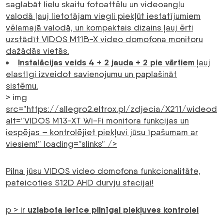
saglabāt lielu skaitu fotoattēlu un videoangļu
valodā ļauj lietotājam viegli piekļūt iestatījumiem
vēlamajā valodā, un kompaktais dizains ļauj ērti
uzstādīt VIDOS M11B-X video domofona monitoru
dažādās vietās.
Instalācijas veids 4 + 2 jauda + 2 pie vārtiem
ļauj
elastīgi izveidot savienojumu un paplašināt
sistēmu.
> img
src=”https://allegro2.eltrox.pl/zdjecia/X211/wid
alt=”VIDOS M13-XT Wi-Fi monitora funkcijas un
iespējas – kontrolējiet piekļuvi jūsu īpašumam ar
viesiem!” loading=”slinks” />
Pilna jūsu VIDOS video domofona funkcionalitāte,
pateicoties S12D AHD durvju stacijai!
uzlabota ierīce pilnīgai piekļuves kontrolei
p > ir