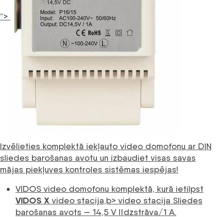
“>
Izvēlieties komplektā iekļauto video domofonu ar DIN
sliedes barošanas avotu un izbaudiet visas savas
mājas piekļuves kontroles sistēmas iespējas!
VIDOS video domofonu komplektā, kurā ietilpst
VIDOS X
video stacija,b> video stacija Sliedes
barošanas avots — 14,5 V līdzstrāva/1 A.