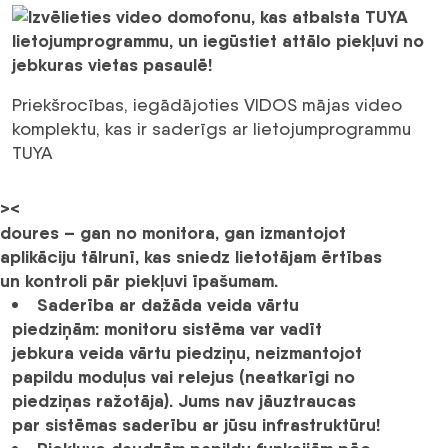
Priekšrocības, iegādājoties VIDOS mājas video
komplektu, kas ir saderīgs ar lietojumprogrammu
TUYA
><
doures – gan no monitora, gan izmantojot
aplikāciju tālrunī, kas sniedz lietotājam ērtības
un kontroli pār piekļuvi īpašumam.
Saderība ar dažāda veida vārtu
piedziņām:
monitoru sistēma var vadīt
jebkura veida vārtu piedziņu, neizmantojot
papildu moduļus vai relejus (neatkarīgi no
piedziņas ražotāja). Jums nav jāuztraucas
par sistēmas saderību ar jūsu infrastruktūru!