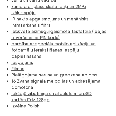
vārtu un vārtu vadība
kamera ar plašu skata leņķi un 2MPx
izšķirtspēju
IR nakts apgaismojums un mehānisks
infrasarkanais filtrs
iebūvēta aizmugurgaismota tastatūra (ieejas
atvēršanai ar PIN kodu)
darbība ar speciālu mobilo aplikāciju un
fotoattēlu ierakstīšanas iespēju
paplašināšana
iespējams
Filmas
Pielāgojama saruna un gredzena apjoms
16 Zvana signāla melodijas un adresējama
domofona
Iekšējā zibatmiņa un atbalsts microSD
kartēm līdz 128gb
izvēlne Polish