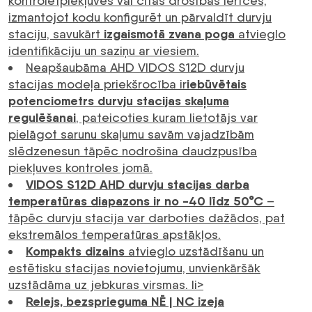
kontrolētpiekļuves vai citas drošības ierīces,
izmantojot kodu konfigurēt un pārvaldīt durvju
izgaismotā zvana poga
staciju, savukārt
atvieglo
identifikāciju un saziņu ar viesiem.
Neapšaubāma AHD VIDOS S12D durvju
iebūvētais
stacijas modeļa priekšrocība ir
potenciometrs durvju stacijas skaļuma
regulēšanai
, pateicoties kuram lietotājs var
pielāgot sarunu skaļumu savām vajadzībām
slēdzenesun tāpēc nodrošina daudzpusība
piekļuves kontroles jomā.
VIDOS S12D AHD durvju stacijas darba
temperatūras diapazons ir no -40 līdz 50°C
–
tāpēc durvju stacija var darboties dažādos, pat
ekstremālos temperatūras apstākļos.
Kompakts dizains
atvieglo uzstādīšanu un
estētisku stacijas novietojumu, unvienkāršāk
uzstādāma uz jebkuras virsmas. li>
Relejs, bezsprieguma NĒ | NC izeja