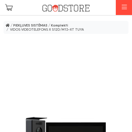
Skip to main content
I
/
PIEKĻUVES SISTĒMAS
/
Komplekti
/ VIDOS VIDEOTELEFONS X S12D/M13-XT TUYA