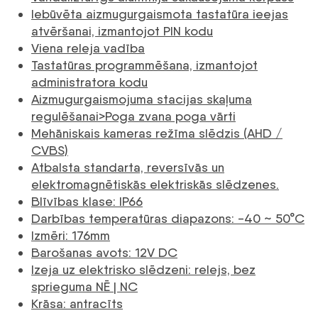
Iebūvēta aizmugurgaismota tastatūra ieejas
atvēršanai, izmantojot PIN kodu
Viena releja vadība
Tastatūras programmēšana, izmantojot
administratora kodu
Aizmugurgaismojuma stacijas skaļuma
regulēšanai>Poga zvana poga vārti
Mehāniskais kameras režīma slēdzis (AHD /
CVBS)
Atbalsta standarta, reversīvās un
elektromagnētiskās elektriskās slēdzenes.
Blīvības klase: IP66
Darbības temperatūras diapazons: -40 ~ 50°C
Izmēri: 176mm
Barošanas avots: 12V DC
Izeja uz elektrisko slēdzeni: relejs, bez
sprieguma NĒ | NC
Krāsa: antracīts