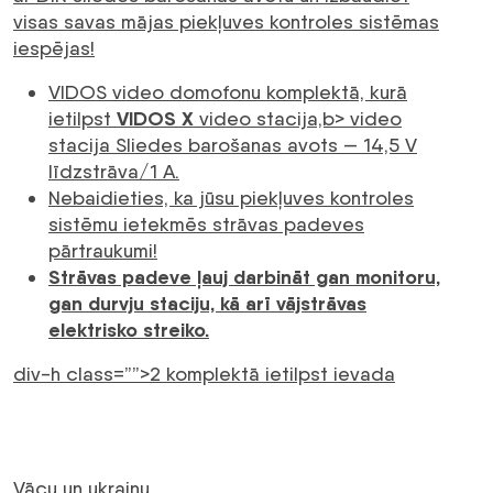
visas savas mājas piekļuves kontroles sistēmas
iespējas!
VIDOS video domofonu komplektā, kurā
VIDOS X
ietilpst
video stacija,b> video
stacija Sliedes barošanas avots — 14,5 V
līdzstrāva/1 A.
Nebaidieties, ka jūsu piekļuves kontroles
sistēmu ietekmēs strāvas padeves
pārtraukumi!
Strāvas padeve ļauj darbināt gan monitoru,
gan durvju staciju, kā arī vājstrāvas
elektrisko streiko.
div-h class=””>2 komplektā ietilpst ievada
Vācu un ukraiņu