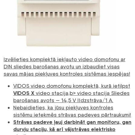
Izvēlieties komplektā iekļauto video domofonu ar
DIN sliedes barošanas avotu un izbaudiet visas
savas mājas piekļuves kontroles sistēmas iespējas!
VIDOS video domofonu komplektā, kurā ietilpst
VIDOS X
video stacija,b> video stacija Sliedes
barošanas avots — 14,5 V līdzstrāva/1 A.
Nebaidieties, ka jūsu piekļuves kontroles
sistēmu ietekmēs strāvas padeves pārtraukumi!
Strāvas padeve ļauj darbināt gan monitoru, gan
durvju staciju, kā arī vājstrāvas elektrisko