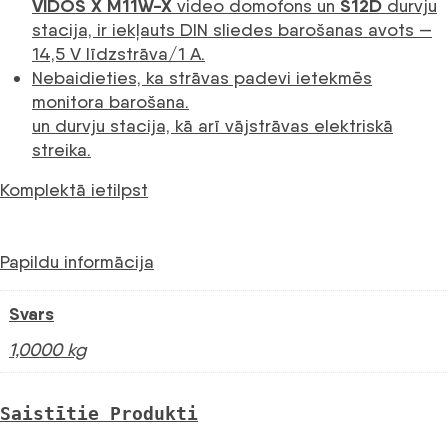
VIDOS X M11W-X
S12D
video domofons un
durvju
stacija, ir iekļauts DIN sliedes barošanas avots —
14,5 V līdzstrāva/1 A.
Nebaidieties, ka strāvas padevi ietekmēs
monitora barošana.
un durvju stacija, kā arī vājstrāvas elektriskā
streika.
Komplektā ietilpst
Papildu informācija
Svars
1,0000 kg
Saistītie Produkti