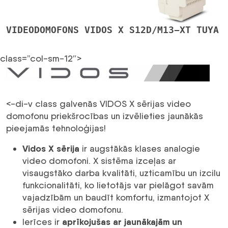
VIDEODOMOFONS VIDOS X S12D/M13-XT TUYA
class=”col-sm-12″>
<-di-v class galvenās VIDOS X sērijas video
domofonu priekšrocības un izvēlieties jaunākās
pieejamās tehnoloģijas!
Vidos X sērija
ir augstākās klases analogie
video domofoni. X sistēma izceļas ar
visaugstāko darba kvalitāti, uzticamību un izcilu
funkcionalitāti, ko lietotājs var pielāgot savām
vajadzībām un baudīt komfortu, izmantojot X
sērijas video domofonu.
aprīkojušas ar jaunākajām un
Ierīces ir