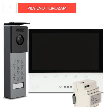
VIDOS
PIEVIENOT GROZAM
VIDEOTELEFONS
X
S12D/M13-
XT
TUYA
daudzums