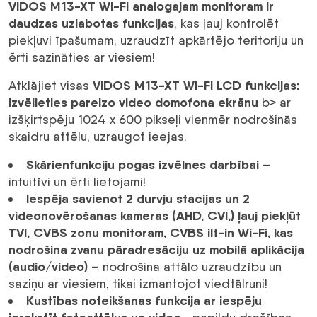
VIDOS M13-XT Wi-Fi analogajam monitoram ir
daudzas uzlabotas funkcijas
, kas ļauj kontrolēt
piekļuvi īpašumam, uzraudzīt apkārtējo teritoriju un
ērti sazināties ar viesiem!
VIDOS M13-XT Wi-Fi LCD funkcijas:
Atklājiet visas
izvēlieties pareizo video domofona ekrānu
b> ar
izšķirtspēju 1024 x 600 pikseļi vienmēr nodrošinās
skaidru attēlu, uzraugot ieejas.
Skārienfunkciju pogas izvēlnes darbībai
–
intuitīvi un ērti lietojami!
Iespēja savienot 2 durvju stacijas un 2
videonovērošanas kameras (AHD, CVI,) ļauj piekļūt
TVI, CVBS zonu monitoram, CVBS ilt-in Wi-Fi, kas
nodrošina zvanu pāradresāciju uz mobilā aplikācija
(audio/video) –
nodrošina attālo uzraudzību un
saziņu ar viesiem, tikai izmantojot viedtālruni!
Kustības noteikšanas funkcija ar iespēju