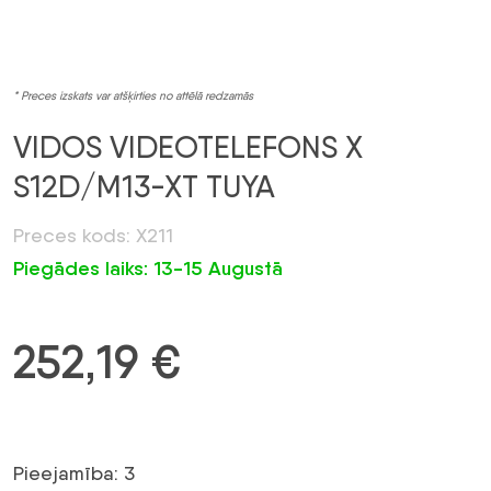
* Preces izskats var atšķirties no attēlā redzamās
VIDOS VIDEOTELEFONS X
S12D/M13-XT TUYA
Preces kods: X211
Piegādes laiks: 13-15 Augustā
252,19
€
Pieejamība: 3