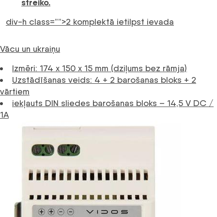
streiko.
div-h class=””>2 komplektā ietilpst ievada
Vācu un ukraiņu
Izmēri: 174 x 150 x 15 mm (dziļums bez rāmja)
Uzstādīšanas veids: 4 + 2 barošanas bloks + 2
vārtiem
iekļauts DIN sliedes barošanas bloks – 14,5 V DC /
1A