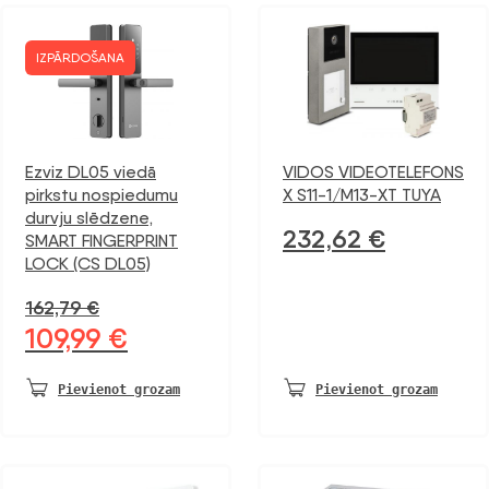
IZPĀRDOŠANA
Ezviz DL05 viedā
VIDOS VIDEOTELEFONS
pirkstu nospiedumu
X S11-1/M13-XT TUYA
durvju slēdzene,
232,62
€
SMART FINGERPRINT
LOCK (CS DL05)
162,79
€
109,99
€
Sākotnējā
Pašreizējā
cena
cena
bija:
ir:
Pievienot grozam
Pievienot grozam
162,79 €.
109,99 €.