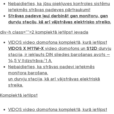
Nebaidieties, ka jūsu piekļuves kontroles sistēmu
ietekmēs strāvas padeves pārtraukumi!
Strāvas padeve ļauj darbināt gan monitoru, gan
durvju staciju, kā arī vājstrāvas elektrisko streiko.
div-h class=””>2 komplektā ietilpst ievada
VIDOS video domofona komplektā, kurā ietilpst
VIDOS X M11W-X
S12D
video domofons un
durvju
stacija, ir iekļauts DIN sliedes barošanas avots —
14,5 V līdzstrāva/1 A.
Nebaidieties, ka strāvas padevi ietekmēs
monitora barošana.
un durvju stacija, kā arī vājstrāvas elektriskā
streika.
Komplektā ietilpst
VIDOS video domofona komplektā, kurā ietilpst