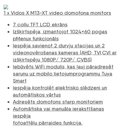
1 x Vidos X M13-XT video domofona monitors
7 collu TFT LCD ekrāns
Izšķirtspēja, izmantojot 1024×60 pogas
pMenux funkcionāls
Iespēja savienot 2 durvju stacijas un 2
videonovērošanas kameras (AHD, TVI,CVI ar
izšķirtspēju 1080P/ 720P/ CVBS)
Iebūvēts WiFi modulis, kas ļauj pāradresēt
sarunu uz mobilo lietojumprogrammu Tuya
Smart
Iespēja kontrolēt elektrisko slēdzeni un
automātiskos vārtus
Adresēts domofons starp monitoriem
Automātiska vai manuāla ierakstīšanas
iespēja
fotoattēlu pārraides funkcija.