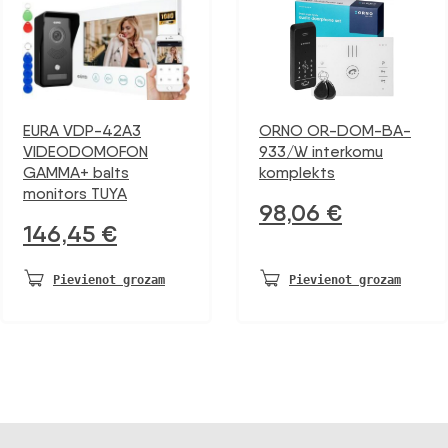
EURA VDP-42A3
ORNO OR-DOM-BA-
VIDEODOMOFON
933/W interkomu
GAMMA+ balts
komplekts
monitors TUYA
98,06
€
146,45
€
Pievienot grozam
Pievienot grozam