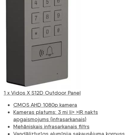
1 x Vidos X S12D Outdoor Panel
CMOS AHD 1080p kamera
Kameras platums: 3 mi li> >IR nakts
apgaismojums (infrasarkanais)
Mehāniskais infrasarkanais filtrs
Vandālizturīgs alumīnija sakausējuma korpuss