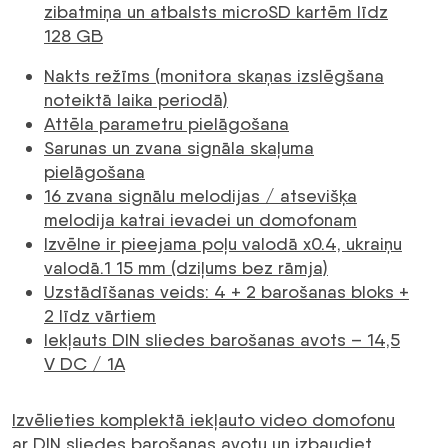
zibatmiņa un atbalsts microSD kartēm līdz
128 GB
Nakts režīms (monitora skaņas izslēgšana
noteiktā laika periodā)
Attēla parametru pielāgošana
Sarunas un zvana signāla skaļuma
pielāgošana
16 zvana signālu melodijas / atsevišķa
melodija katrai ievadei un domofonam
Izvēlne ir pieejama poļu valodā x0.4, ukraiņu
valodā.1 15 mm (dziļums bez rāmja)
Uzstādīšanas veids: 4 + 2 barošanas bloks +
2 līdz vārtiem
Iekļauts DIN sliedes barošanas avots – 14,5
V DC / 1A
Izvēlieties komplektā iekļauto video domofonu
ar DIN sliedes barošanas avotu un izbaudiet