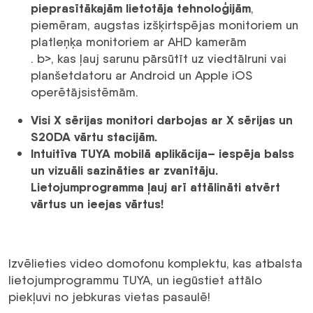
pieprasītākajām lietotāja tehnoloģijām
,
piemēram, augstas izšķirtspējas monitoriem un
platleņķa monitoriem ar AHD kamerām
. b>, kas ļauj sarunu pārsūtīt uz viedtālruni vai
planšetdatoru ar Android un Apple iOS
operētājsistēmām.
Visi X sērijas monitori darbojas ar X sērijas un
S20DA vārtu stacijām.
Intuitīva TUYA mobilā aplikācija
– iespēja balss
un vizuāli sazināties ar zvanītāju.
Lietojumprogramma ļauj arī attālināti atvērt
vārtus un ieejas vārtus!
Izvēlieties video domofonu komplektu, kas atbalsta
lietojumprogrammu TUYA, un iegūstiet attālo
piekļuvi no jebkuras vietas pasaulē!