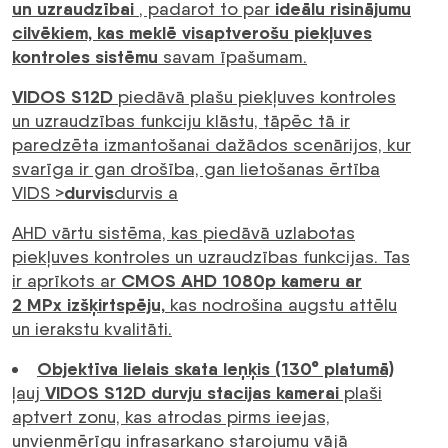
un uzraudzībai
ideālu risinājumu
, padarot to par
cilvēkiem, kas meklē visaptverošu piekļuves
kontroles sistēmu
savam īpašumam.
VIDOS S12D
piedāvā plašu piekļuves kontroles
un uzraudzības funkciju klāstu, tāpēc tā ir
paredzēta izmantošanai dažādos scenārijos, kur
svarīga ir gan drošība, gan lietošanas ērtība
durvis
VIDS >
durvis a
AHD vārtu sistēma, kas piedāvā uzlabotas
piekļuves kontroles un uzraudzības funkcijas. Tas
CMOS AHD 1080p kameru ar
ir aprīkots ar
2 MPx izšķirtspēju,
kas nodrošina augstu attēlu
un ierakstu kvalitāti.
Objektīva lielais skata leņķis (130° platumā)
VIDOS S12D durvju stacijas kamerai
ļauj
plaši
aptvert zonu, kas atrodas pirms ieejas,
unvienmērīgu infrasarkano starojumu vājā