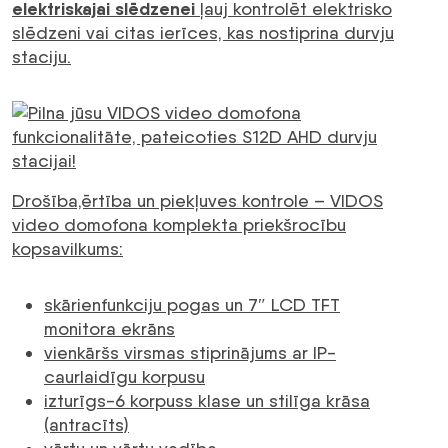
elektriskajai slēdzenei
ļauj kontrolēt elektrisko
slēdzeni vai citas ierīces, kas nostiprina durvju
staciju.
Drošība,ērtība un piekļuves kontrole – VIDOS
video domofona komplekta priekšrocību
kopsavilkums:
skārienfunkciju pogas un 7″ LCD TFT
monitora ekrāns
vienkāršs virsmas stiprinājums ar IP-
caurlaidīgu korpusu
izturīgs-6 korpuss klase un stilīga krāsa
(antracīts)