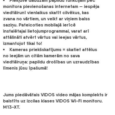
Piekļuve daudzām papildu funkcijām
pēc
monitora pievienošanas internetam
— iespēja
viedtālrunī vienlaikus skatīt cilvēkus, kas
zvana no vārtiem, un veikt ar viņiem balss
saziņu. Pateicoties mobilajā ierīcē
instalētajai lietojumprogrammai, varat arī
attālināti atvērt vārtus vai ieejas vārtus,
izmantojot tikai to!
Kameras priekšskatījums =
skatiet attēlus
no ieejām un citām kamerām no sava
viedtālruņa:
papildu drošības un uzraudzības
līmenis jūsu īpašumā!
Jums piedāvātais
VIDOS video mājas komplekts
ir
balstīts uz izcilas klases VIDOS Wi-Fi monitoru.
M13-XT.