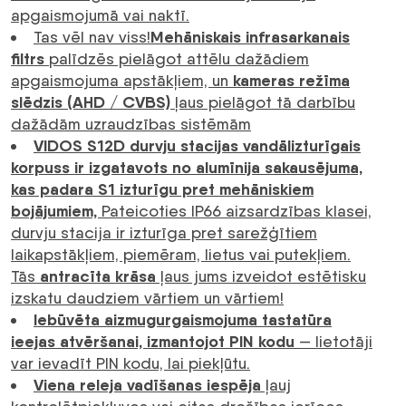
apgaismojumā vai naktī.
Mehāniskais infrasarkanais
Tas vēl nav viss!
filtrs
palīdzēs pielāgot attēlu dažādiem
kameras režīma
apgaismojuma apstākļiem, un
slēdzis (AHD / CVBS)
ļaus pielāgot tā darbību
dažādām uzraudzības sistēmām
VIDOS S12D durvju stacijas vandālizturīgais
korpuss ir izgatavots no alumīnija sakausējuma,
kas padara S1 izturīgu pret mehāniskiem
bojājumiem,
Pateicoties IP66 aizsardzības klasei,
durvju stacija ir izturīga pret sarežģītiem
laikapstākļiem, piemēram, lietus vai putekļiem.
antracīta krāsa
Tās
ļaus jums izveidot estētisku
izskatu daudziem vārtiem un vārtiem!
Iebūvēta aizmugurgaismojuma tastatūra
ieejas atvēršanai, izmantojot PIN kodu
— lietotāji
var ievadīt PIN kodu, lai piekļūtu.
Viena releja vadīšanas iespēja
ļauj