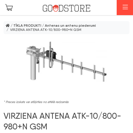
Skip to main content
I
/
TĪKLA PRODUKTI
/
Antenas un antenu piederumi
/ VIRZIENA ANTENA ATK-10/800-980+N GSM
* Preces izskats var atšķirties no attēlā redzamās
VIRZIENA ANTENA ATK-10/800-
980+N GSM