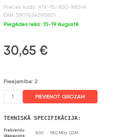
Preces kods: ATK-10/800-980+N
EAN: 5907634595801
Piegādes laiks: 15-19 Augustā
30,65
€
Pieejamība: 2
VIRZIENA
PIEVIENOT GROZAM
ANTENA
ATK-
10/800-
TEHNISKĀ SPECIFIKĀCIJA:
980+N
GSM
Frekvenču
800 … 980 MHz GSM
diapazons: