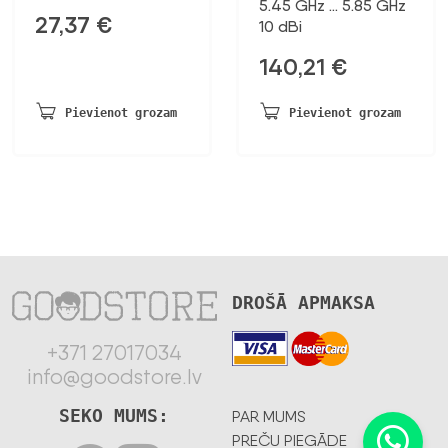
5.45 GHz … 5.85 GHz
27,37
€
10 dBi
140,21
€
Pievienot grozam
Pievienot grozam
DROŠĀ APMAKSA
+371 27017034
info@goodstore.lv
SEKO MUMS:
PAR MUMS
PREČU PIEGĀDE