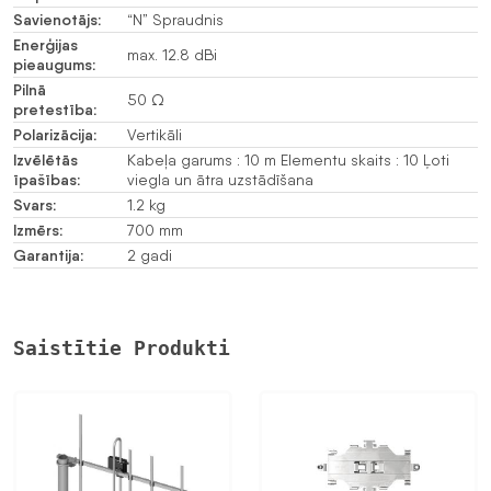
daudzums
Savienotājs:
“N” Spraudnis
Enerģijas
max. 12.8 dBi
pieaugums:
Pilnā
50 Ω
pretestība:
Polarizācija:
Vertikāli
Izvēlētās
Kabeļa garums : 10 m Elementu skaits : 10 Ļoti
īpašības:
viegla un ātra uzstādīšana
Svars:
1.2 kg
Izmērs:
700 mm
Garantija:
2 gadi
Saistītie Produkti