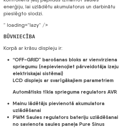
enerģiju, lai uzlādētu akumulatorus un darbinātu
pieslēgto slodzi.
” loading=”lazy” />
BŪVNIECĪBA
Korpā ar krāsu displeju ir:
“OFF-GRID” barošanas bloks ar vienvirziena
spriegumu (nepievienojiet pārveidotāja izeju
elektriskajai sistēmai)
LCD displejs ar svarīgākajiem parametriem
Automātisks tīkla sprieguma regulators AVR
Mainu lādētājs pievienotā akumulatora
uzlādēšanai
PWM Saules regulators bateriju uzlādēšanai
no savienota saules paneļa
Pure Sinus