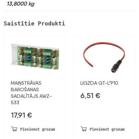
13,8000 kg
Saistītie Produkti
MAIŅSTRĀVAS
LIGZDA GT-L*P10
BAROŠANAS
6,51
€
SADALĪTĀJS AWZ-
533
17,91
€
Pievienot grozam
Pievienot grozam