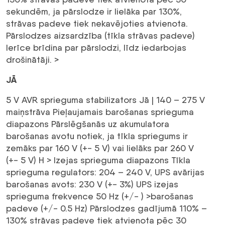
sekundēm, ja pārslodze ir lielāka par 130%,
strāvas padeve tiek nekavējoties atvienota.
Pārslodzes aizsardzība (tīkla strāvas padeve)
Ierīce brīdina par pārslodzi, līdz iedarbojas
drošinātāji. >
JĀ
5 V AVR sprieguma stabilizators Jā | 140 – 275 V
maiņstrāva Pieļaujamais barošanas sprieguma
diapazons Pārslēgšanās uz akumulatora
barošanas avotu notiek, ja tīkla spriegums ir
zemāks par 160 V (+- 5 V) vai lielāks par 260 V
(+- 5 V)
H > Izejas sprieguma diapazons Tīkla
sprieguma regulators: 204 – 240 V, UPS avārijas
barošanas avots: 230 V (+- 3%) UPS izejas
sprieguma frekvence 50 Hz (+/- ) >
barošanas
padeve (+/- 0.5 Hz) Pārslodzes gadījumā 110% –
130% strāvas padeve tiek atvienota pēc 30