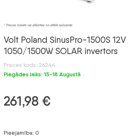
* Preces izskats var atšķirties no attēlā redzamās
Volt Poland SinusPro-1500S 12V
1050/1500W SOLAR invertors
Preces kods: 26244
Piegādes laiks: 15-18 Augustā
261,98
€
Pieejamība: 0