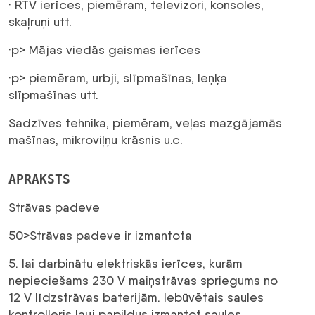
· RTV ierīces, piemēram, televizori, konsoles,
skaļruņi utt.
·p> Mājas viedās gaismas ierīces
·p> piemēram, urbji, slīpmašīnas, leņķa
slīpmašīnas utt.
Sadzīves tehnika, piemēram, veļas mazgājamās
mašīnas, mikroviļņu krāsnis u.c.
APRAKSTS
Strāvas padeve
50>Strāvas padeve ir izmantota
5. lai darbinātu elektriskās ierīces, kurām
nepieciešams 230 V maiņstrāvas spriegums no
12 V līdzstrāvas baterijām. Iebūvētais saules
kontrolleris ļauj papildus izmantot saules