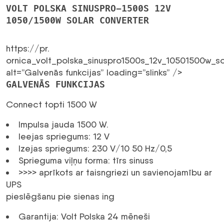
VOLT POLSKA SINUSPRO-1500S 12V
1050/1500W SOLAR CONVERTER
https://pr.
ornica_volt_polska_sinuspro1500s_12v_10501500w_s
alt=”Galvenās funkcijas” loading=”slinks” />
GALVENĀS FUNKCIJAS
Connect topti 1500 W
Impulsa jauda 1500 W.
Ieejas spriegums: 12 V
Izejas spriegums: 230 V/10 50 Hz/0,5
Sprieguma viļņu forma: tīrs sinuss
>>>> aprīkots ar taisngriezi un savienojamību ar
UPS
pieslēgšanu pie sienas ing
Garantija: Volt Polska 24 mēneši