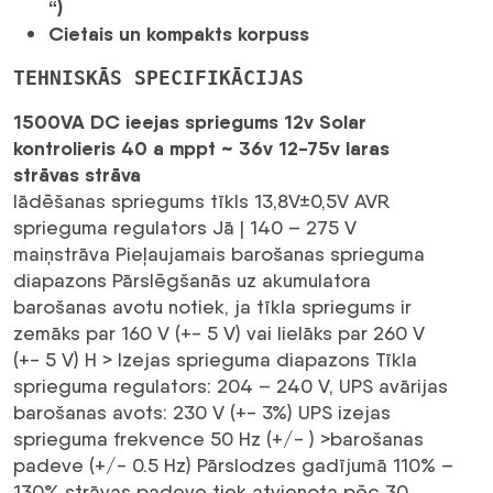
“)
Cietais un kompakts korpuss
TEHNISKĀS SPECIFIKĀCIJAS
1500VA DC ieejas spriegums 12v Solar
kontrolieris 40 a mppt ~ 36v 12-75v laras
strāvas strāva
lādēšanas spriegums tīkls 13,8V±0,5V AVR
sprieguma regulators Jā | 140 – 275 V
maiņstrāva Pieļaujamais barošanas sprieguma
diapazons Pārslēgšanās uz akumulatora
barošanas avotu notiek, ja tīkla spriegums ir
zemāks par 160 V (+- 5 V) vai lielāks par 260 V
(+- 5 V)
H > Izejas sprieguma diapazons Tīkla
sprieguma regulators: 204 – 240 V, UPS avārijas
barošanas avots: 230 V (+- 3%) UPS izejas
sprieguma frekvence 50 Hz (+/- ) >
barošanas
padeve (+/- 0.5 Hz) Pārslodzes gadījumā 110% –
130% strāvas padeve tiek atvienota pēc 30