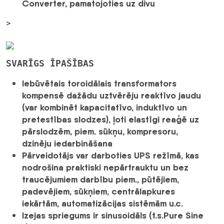
Converter, pamatojoties uz divu
>
SVARĪGS ĪPAŠĪBAS
Iebūvētais toroidālais transformators
kompensē dažādu uztvērēju reaktīvo jaudu
(var kombinēt kapacitatīvo, induktīvo un
pretestības slodzes), ļoti elastīgi reaģē uz
pārslodzēm, piem. sūkņu, kompresoru,
dzinēju iedarbināšana
Pārveidotājs var darboties UPS režīmā, kas
nodrošina praktiski nepārtrauktu un bez
traucējumiem darbību piem., pūtējiem,
padevējiem, sūkņiem, centrālapkures
iekārtām, automatizācijas sistēmām u.c.
Izejas spriegums ir sinusoidāls (t.s.Pure Sine