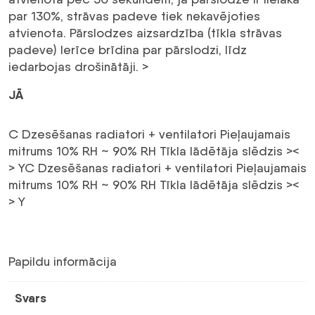
par 130%, strāvas padeve tiek nekavējoties
atvienota. Pārslodzes aizsardzība (tīkla strāvas
padeve) Ierīce brīdina par pārslodzi, līdz
iedarbojas drošinātāji. >
JĀ
C Dzesēšanas radiatori + ventilatori Pieļaujamais
mitrums 10% RH ~ 90% RH Tīkla lādētāja slēdzis ><
>
YC Dzesēšanas radiatori + ventilatori Pieļaujamais
mitrums 10% RH ~ 90% RH Tīkla lādētāja slēdzis ><
>
Y
Papildu informācija
Svars