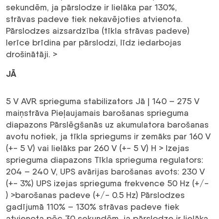
sekundēm, ja pārslodze ir lielāka par 130%,
strāvas padeve tiek nekavējoties atvienota.
Pārslodzes aizsardzība (tīkla strāvas padeve)
Ierīce brīdina par pārslodzi, līdz iedarbojas
drošinātāji. >
JĀ
5 V AVR sprieguma stabilizators Jā | 140 – 275 V
maiņstrāva Pieļaujamais barošanas sprieguma
diapazons Pārslēgšanās uz akumulatora barošanas
avotu notiek, ja tīkla spriegums ir zemāks par 160 V
(+- 5 V) vai lielāks par 260 V (+- 5 V)
H > Izejas
sprieguma diapazons Tīkla sprieguma regulators:
204 – 240 V, UPS avārijas barošanas avots: 230 V
(+- 3%) UPS izejas sprieguma frekvence 50 Hz (+/-
) >
barošanas padeve (+/- 0.5 Hz) Pārslodzes
gadījumā 110% – 130% strāvas padeve tiek
atvienota pēc 30 sekundēm, ja pārslodze ir lielāka