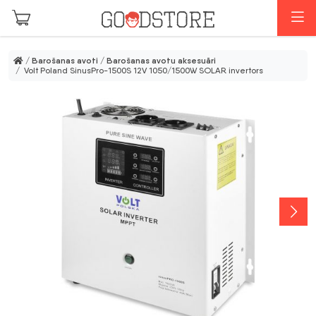
Skip to main content
I
/
Barošanas avoti
/
Barošanas avotu aksesuāri
/ Volt Poland SinusPro-1500S 12V 1050/1500W SOLAR invertors