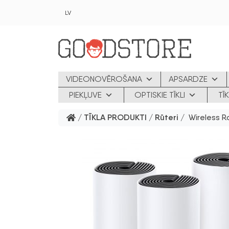
Skip to main content
LV
VIDEONOVĒROŠANA
APSARDZE
PIEKĻUVE
OPTISKIE TĪKLI
TĪ
/
TĪKLA PRODUKTI
/
Rūteri
/ Wireless R