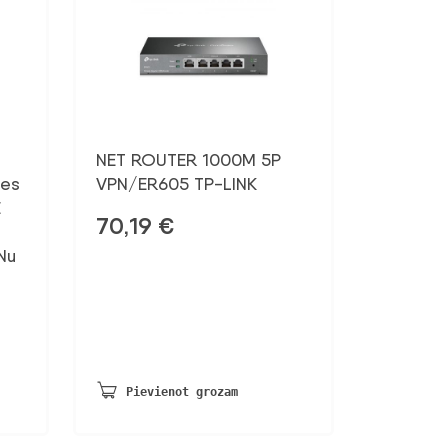
NET ROUTER 1000M 5P
les
VPN/ER605 TP-LINK
E
70,19
€
Nu
Pievienot grozam