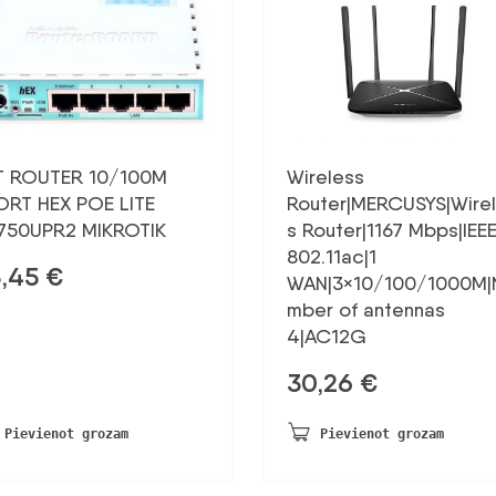
T ROUTER 10/100M
Wireless
ORT HEX POE LITE
Router|MERCUSYS|Wire
750UPR2 MIKROTIK
s Router|1167 Mbps|IEE
802.11ac|1
3,45
€
WAN|3×10/100/1000M|
mber of antennas
4|AC12G
30,26
€
Pievienot grozam
Pievienot grozam