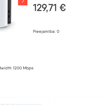
129,71
€
Pieejamība: 0
ndwidth 1200 Mbps