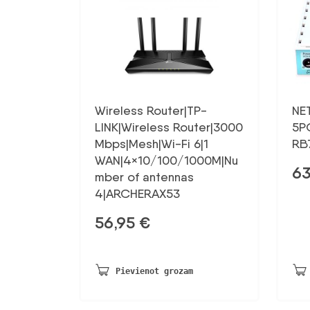
Wireless Router|TP-
NE
LINK|Wireless Router|3000
5P
Mbps|Mesh|Wi-Fi 6|1
RB
WAN|4×10/100/1000M|Nu
6
mber of antennas
4|ARCHERAX53
56,95
€
Pievienot grozam