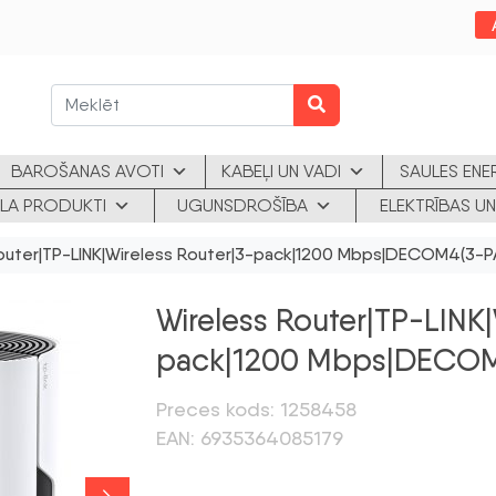
BAROŠANAS AVOTI
KABEĻI UN VADI
SAULES ENE
KLA PRODUKTI
UGUNSDROŠĪBA
ELEKTRĪBAS UN
outer|TP-LINK|Wireless Router|3-pack|1200 Mbps|DECOM4(3-
Wireless Router|TP-LINK|
pack|1200 Mbps|DECO
Preces kods: 1258458
EAN: 6935364085179