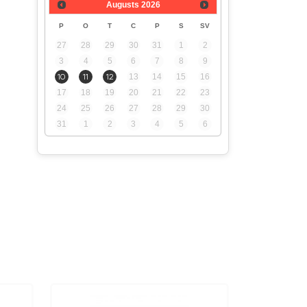
Augusts
2026
P
O
T
C
P
S
SV
27
28
29
30
31
1
2
3
4
5
6
7
8
9
10
11
12
13
14
15
16
17
18
19
20
21
22
23
24
25
26
27
28
29
30
31
1
2
3
4
5
6