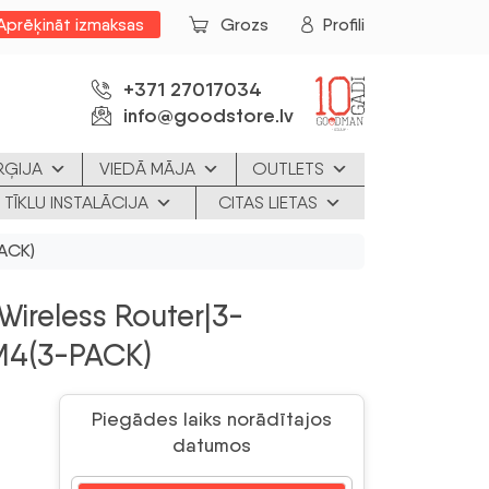
Aprēķināt izmaksas
Grozs
Profili
+371 27017034
info@goodstore.lv
RĢIJA
VIEDĀ MĀJA
OUTLETS
 TĪKLU INSTALĀCIJA
CITAS LIETAS
PACK)
Wireless Router|3-
M4(3-PACK)
Piegādes laiks norādītajos
datumos