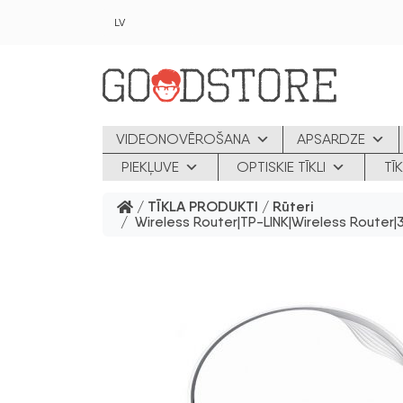
Skip to main content
LV
VIDEONOVĒROŠANA
APSARDZE
PIEKĻUVE
OPTISKIE TĪKLI
TĪ
/
TĪKLA PRODUKTI
/
Rūteri
/ Wireless Router|TP-LINK|Wireless Route