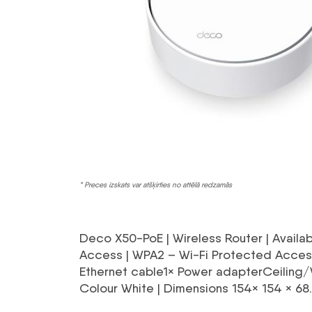
* Preces izskats var atšķirties no attēlā redzamās
Deco X50-PoE | Wireless Router | Availa
Access | WPA2 – Wi-Fi Protected Access
Ethernet cable1× Power adapterCeiling/W
Colour White | Dimensions 154× 154 × 6