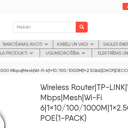
BAROŠANAS AVOTI
KABEĻI UN VADI
SAULES ENE
KLA PRODUKTI
UGUNSDROŠĪBA
ELEKTRĪBAS UN
r|3000 Mbps|Mesh|Wi-Fi 6|1×10/100/1000M|1×2.5GbE|DHCP|DEC
Wireless Router|TP-LINK
Mbps|Mesh|Wi-Fi
6|1×10/100/1000M|1×2
POE(1-PACK)