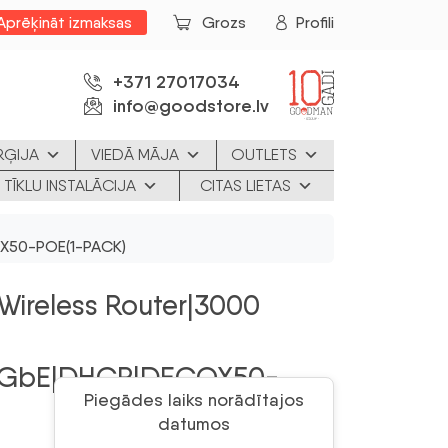
Aprēķināt izmaksas
Grozs
Profili
+371 27017034
info@goodstore.lv
RĢIJA
VIEDĀ MĀJA
OUTLETS
 TĪKLU INSTALĀCIJA
CITAS LIETAS
OX50-POE(1-PACK)
|Wireless Router|3000
.5GbE|DHCP|DECOX50-
Piegādes laiks norādītajos
datumos