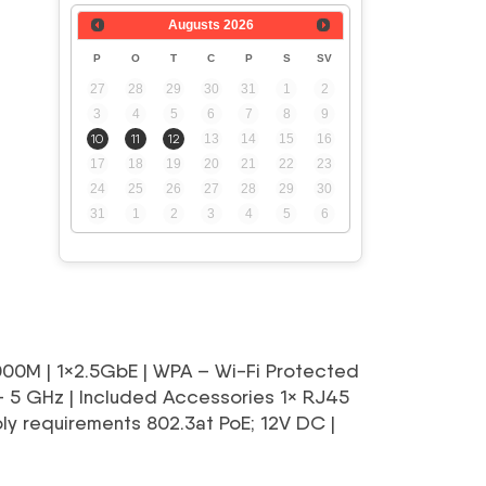
Augusts
2026
P
O
T
C
P
S
SV
27
28
29
30
31
1
2
3
4
5
6
7
8
9
10
11
12
13
14
15
16
17
18
19
20
21
22
23
24
25
26
27
28
29
30
31
1
2
3
4
5
6
000M | 1×2.5GbE | WPA – Wi-Fi Protected
 5 GHz | Included Accessories 1× RJ45
ly requirements 802.3at PoE; 12V DC |