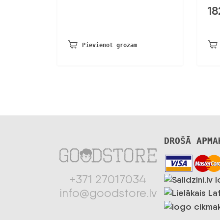
18
Pievienot grozam
DROŠĀ APMA
+371 27017034
info@goodstore.lv