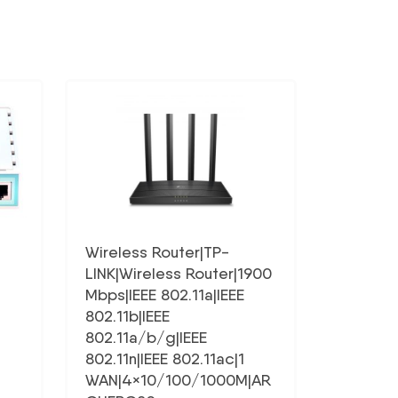
Wireless Router|TP-
LINK|Wireless Router|1900
Mbps|IEEE 802.11a|IEEE
802.11b|IEEE
802.11a/b/g|IEEE
802.11n|IEEE 802.11ac|1
WAN|4×10/100/1000M|AR