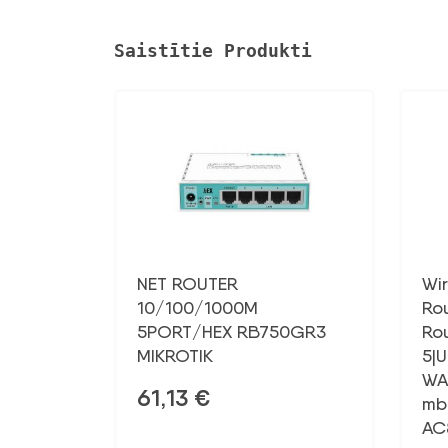
Saistītie Produkti
NET ROUTER
Wi
10/100/1000M
Ro
5PORT/HEX RB750GR3
Ro
MIKROTIK
5|U
WA
61,13
€
mb
AC