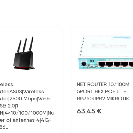
reless
NET ROUTER 10/100M
uter|ASUS|Wireless
5PORT HEX POE LITE
uter|2600 Mbps|Wi-Fi
RB750UPR2 MIKROTIK
SB 2.0|1
63,45
€
N|4×10/100/1000M|Nu
er of antennas 4|4G-
86U