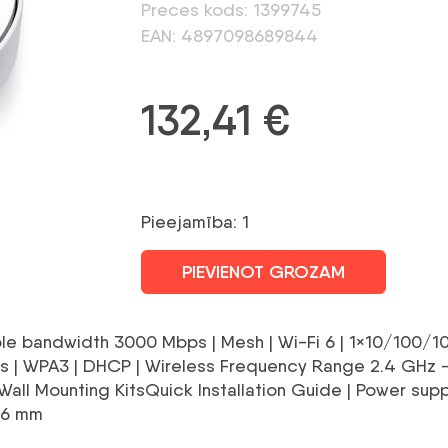
Preces kods: 1399745
EAN: 4897098689844
132,41
€
Pieejamība: 1
PIEVIENOT GROZAM
ble bandwidth 3000 Mbps | Mesh | Wi-Fi 6 | 1×10/100/1
 | WPA3 | DHCP | Wireless Frequency Range 2.4 GHz –
all Mounting KitsQuick Installation Guide | Power supp
8.6 mm