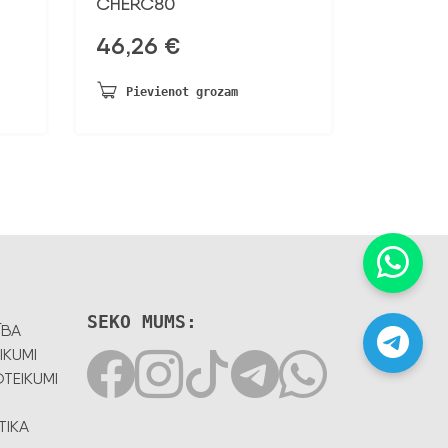
CHERC80
46,26
€
Pievienot grozam
SEKO MUMS:
ĪBA
IKUMI
TEIKUMI
TIKA