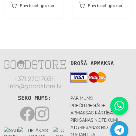
bija:
ir:
Pievienot grozam
Pievienot grozam
100,08 €.
83,03 €.
DROŠĀ APMAKSA
+371 27017034
info@goodstore.lv
SEKO MUMS:
PAR MUMS
PREČU PIEGĀDE
APMAKSAS KĀRTĪBA
PIRKŠANAS NOTEIKUMI
ATGRIEŠANAS NOTEIKUMI
GARANTIJA