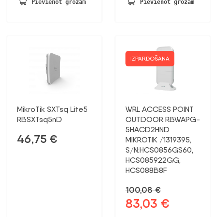
Pievienot grozam
Pievienot grozam
IZPĀRDOŠANA
MikroTik SXTsq Lite5
WRL ACCESS POINT
RBSXTsq5nD
OUTDOOR RBWAPG-
5HACD2HND
46,75
€
MIKROTIK /1319395,
S/N:HCS0856GS60,
HCS085922GG,
HCS088B8F
100,08
€
83,03
€
Sākotnējā
Pašreizējā
cena
cena