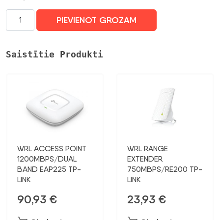
WRL
PIEVIENOT GROZAM
ACCESS
POINT
3000MBPS/OMADA
Saistītie Produkti
EAP653
UR
TP-
LINK
daudzums
WRL ACCESS POINT
WRL RANGE
1200MBPS/DUAL
EXTENDER
BAND EAP225 TP-
750MBPS/RE200 TP-
LINK
LINK
90,93
€
23,93
€