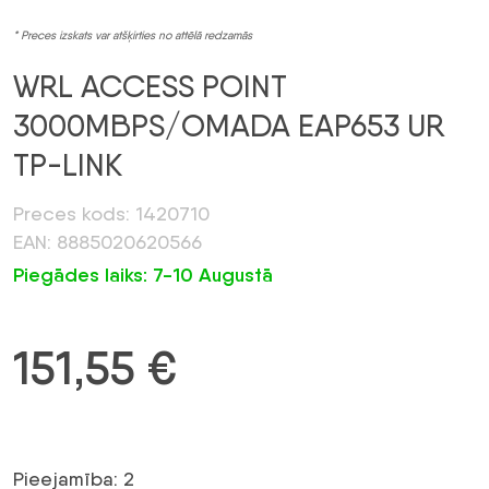
* Preces izskats var atšķirties no attēlā redzamās
WRL ACCESS POINT
3000MBPS/OMADA EAP653 UR
TP-LINK
Preces kods: 1420710
EAN: 8885020620566
Piegādes laiks: 7-10 Augustā
151,55
€
Pieejamība: 2