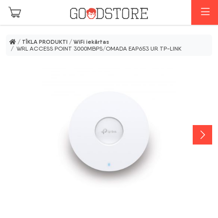
Skip to main content
I
/
TĪKLA PRODUKTI
/
WiFi iekārtas
/ WRL ACCESS POINT 3000MBPS/OMADA EAP653 UR TP-LINK