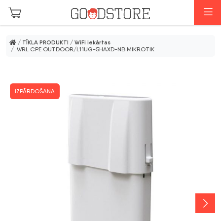
Skip to main content
I
/
TĪKLA PRODUKTI
/
WiFi iekārtas
/ WRL CPE OUTDOOR/L11UG-5HAXD-NB MIKROTIK
IZPĀRDOŠANA