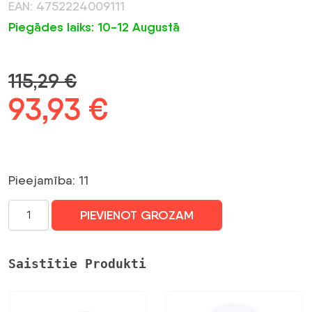
EAN: 4752224009111
Piegādes laiks: 10-12 Augustā
115,29
€
Sākotnējā
93,93
€
Pašreizējā
cena
cena
bija:
ir:
Pieejamība: 11
115,29 €.
93,93 €.
WRL
PIEVIENOT GROZAM
CPE
OUTDOOR/L11UG-
5HAXD-
Saistītie Produkti
NB
MIKROTIK
daudzums