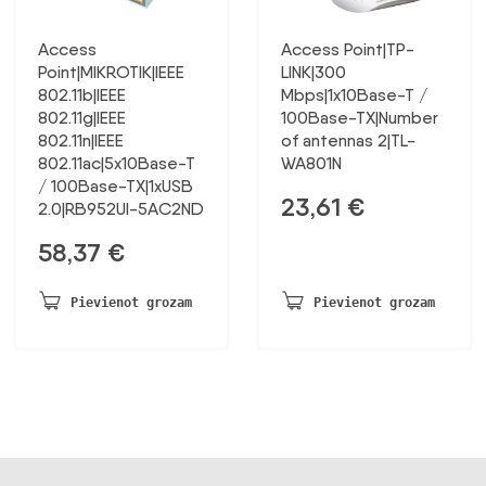
Access
Access Point|TP-
Point|MIKROTIK|IEEE
LINK|300
802.11b|IEEE
Mbps|1x10Base-T /
802.11g|IEEE
100Base-TX|Number
802.11n|IEEE
of antennas 2|TL-
802.11ac|5x10Base-T
WA801N
/ 100Base-TX|1xUSB
23,61
€
2.0|RB952UI-5AC2ND
58,37
€
Pievienot grozam
Pievienot grozam