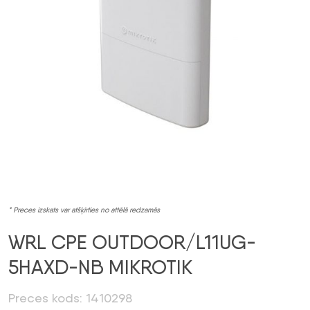
* Preces izskats var atšķirties no attēlā redzamās
WRL CPE OUTDOOR/L11UG-
5HAXD-NB MIKROTIK
Preces kods: 1410298