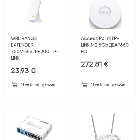
WRL RANGE
Access Point|TP-
EXTENDER
LINK|1×2.5GbE|EAP660
750MBPS/RE200 TP-
HD
LINK
272,81
€
23,93
€
Pievienot grozam
Pievienot grozam