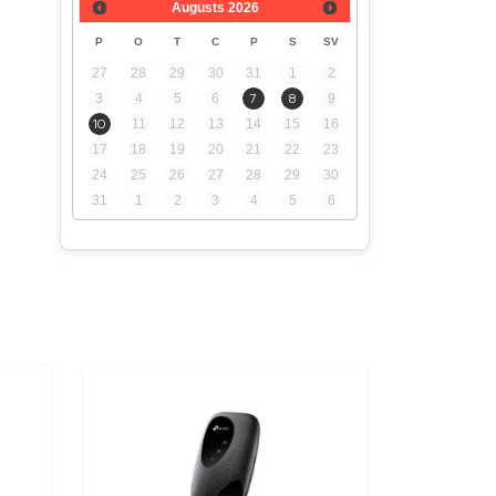
Augusts
2026
P
O
T
C
P
S
SV
27
28
29
30
31
1
2
3
4
5
6
7
8
9
10
11
12
13
14
15
16
17
18
19
20
21
22
23
24
25
26
27
28
29
30
31
1
2
3
4
5
6