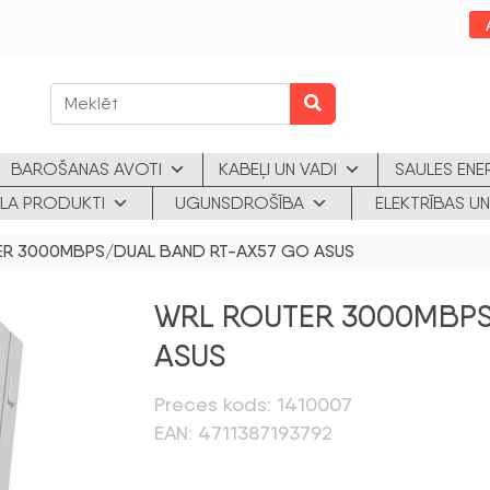
BAROŠANAS AVOTI
KABEĻI UN VADI
SAULES ENE
KLA PRODUKTI
UGUNSDROŠĪBA
ELEKTRĪBAS UN
R 3000MBPS/DUAL BAND RT-AX57 GO ASUS
WRL ROUTER 3000MBPS
ASUS
Preces kods: 1410007
EAN: 4711387193792