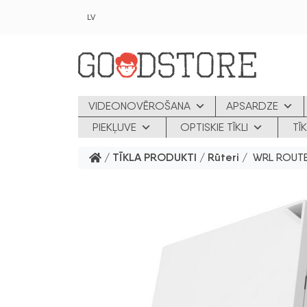
Skip to main content
LV
VIDEONOVĒROŠANA
APSARDZE
PIEKĻUVE
OPTISKIE TĪKLI
TĪ
/
TĪKLA PRODUKTI
/
Rūteri
/ WRL ROUTE