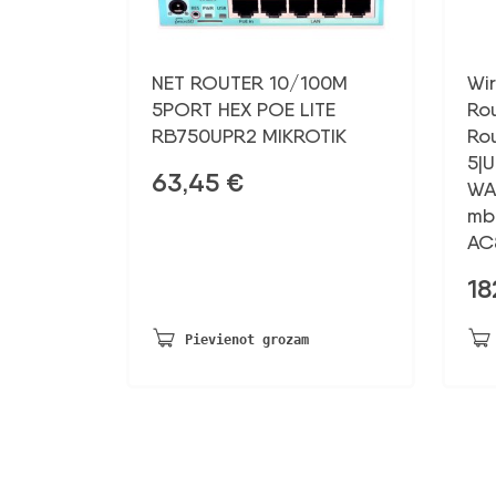
NET ROUTER 10/100M
Wi
5PORT HEX POE LITE
Ro
RB750UPR2 MIKROTIK
Ro
5|U
63,45
€
WA
mb
AC
18
Pievienot grozam