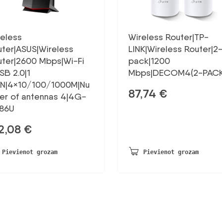
reless
Wireless Router|TP-
uter|ASUS|Wireless
LINK|Wireless Router|2
uter|2600 Mbps|Wi-Fi
pack|1200
SB 2.0|1
Mbps|DECOM4(2-PACK
N|4×10/100/1000M|Nu
87,74
€
er of antennas 4|4G-
86U
2,08
€
Pievienot grozam
Pievienot grozam