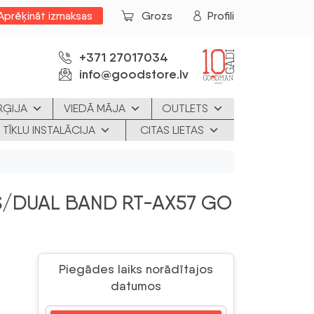
Aprēķināt izmaksas
Grozs
Profili
+371 27017034
info@goodstore.lv
RĢIJA
VIEDĀ MĀJA
OUTLETS
 TĪKLU INSTALĀCIJA
CITAS LIETAS
/DUAL BAND RT-AX57 GO
Piegādes laiks norādītajos
datumos