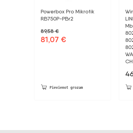
Powerbox Pro Mikrotik
Wir
RB750P-PBr2
LIN
Mbp
89,58
€
802
81,07
€
Sākotnējā
Pašreizējā
802
cena
cena
802
bija:
ir:
WA
89,58 €.
81,07 €.
CH
4
Pievienot grozam