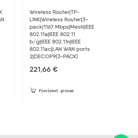
K
Wireless Router|TP-
AN
LINK|Wireless Router|3-
pack|1167 Mbps|Mesh|IEEE
802.11a|IEEE 802.11
b/g|IEEE 802.11n|IEEE
802.11ac|LAN WAN ports
2|DECOP9(3-PACK)
221,66
€
Pievienot grozam