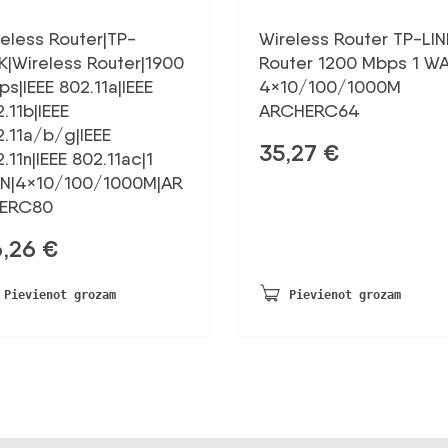
eless Router|TP-
Wireless Router TP-LIN
K|Wireless Router|1900
Router 1200 Mbps 1 W
s|IEEE 802.11a|IEEE
4×10/100/1000M
.11b|IEEE
ARCHERC64
.11a/b/g|IEEE
35,27
€
.11n|IEEE 802.11ac|1
N|4×10/100/1000M|AR
ERC80
6,26
€
Pievienot grozam
Pievienot grozam