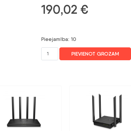
190,02
€
Pieejamība: 10
WRL
PIEVIENOT GROZAM
ROUTER
6500MBPS/DUAL
BAND
TUF
GAM
BE6500
ASUS
daudzums