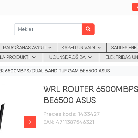
BAROŠANAS AVOTI
KABEĻI UN VADI
SAULES ENE
KLA PRODUKTI
UGUNSDROŠĪBA
ELEKTRĪBAS UN
R 6500MBPS/DUAL BAND TUF GAM BE6500 ASUS
WRL ROUTER 6500MBPS
BE6500 ASUS
Preces kods: 1433427
EAN: 4711387546321