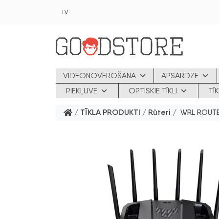
Skip to main content
LV
VIDEONOVĒROŠANA
APSARDZE
PIEKĻUVE
OPTISKIE TĪKLI
TĪ
/
TĪKLA PRODUKTI
/
Rūteri
/ WRL ROUTE