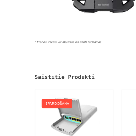
* Preces izskats var atšķirties no attēlā redzamās
Saistītie Produkti
IZPĀRDOŠANA