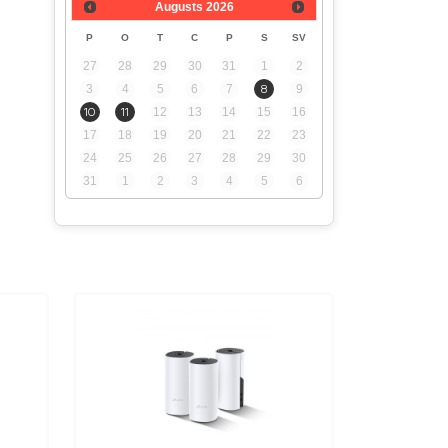
Augusts
2026
P
O
T
C
P
S
SV
27
28
29
30
31
1
2
3
4
5
6
7
8
9
10
11
12
13
14
15
16
17
18
19
20
21
22
23
24
25
26
27
28
29
30
31
1
2
3
4
5
6