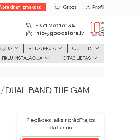
Aprēķināt izmaksas
Grozs
Profili
+371 27017034
info@goodstore.lv
RĢIJA
VIEDĀ MĀJA
OUTLETS
 TĪKLU INSTALĀCIJA
CITAS LIETAS
/DUAL BAND TUF GAM
Piegādes laiks norādītajos
datumos