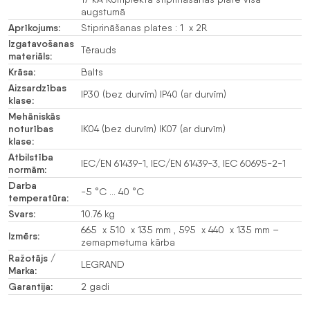
augstumā
Aprīkojums:
Stiprināšanas plates : 1 x 2R
Izgatavošanas
Tērauds
materiāls:
Krāsa:
Balts
Aizsardzības
IP30 (bez durvīm) IP40 (ar durvīm)
klase:
Mehāniskās
noturības
IK04 (bez durvīm) IK07 (ar durvīm)
klase:
Atbilstība
IEC/EN 61439-1, IEC/EN 61439-3, IEC 60695-2-1
normām:
Darba
-5 °C … 40 °C
temperatūra:
Svars:
10.76 kg
665 x 510 x 135 mm , 595 x 440 x 135 mm –
Izmērs:
zemapmetuma kārba
Ražotājs /
LEGRAND
Marka:
Garantija:
2 gadi