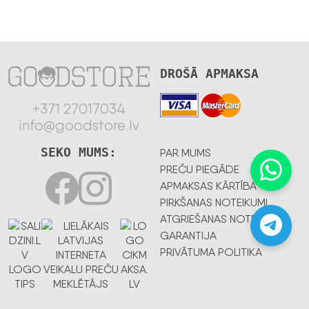
DROŠĀ APMAKSA
+371 27017034
info@goodstore.lv
SEKO MUMS:
PAR MUMS
PREČU PIEGĀDE
APMAKSAS KĀRTĪBA
PIRKŠANAS NOTEIKUMI
ATGRIEŠANAS NOTEIKUMI
GARANTIJA
PRIVĀTUMA POLITIKA