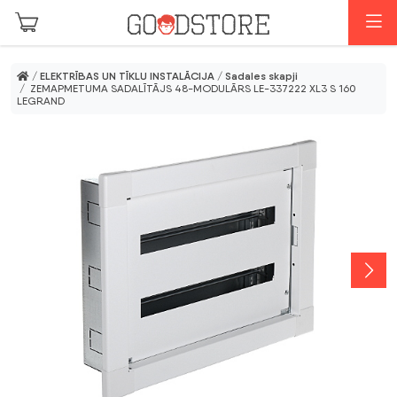
Skip to main content
I
/
ELEKTRĪBAS UN TĪKLU INSTALĀCIJA
/
Sadales skapji
/ ZEMAPMETUMA SADALĪTĀJS 48-MODULĀRS LE-337222 XL3 S 160
LEGRAND