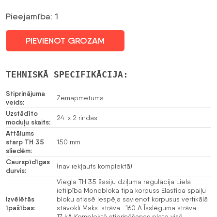
Pieejamība: 1
PIEVIENOT GROZAM
TEHNISKĀ SPECIFIKĀCIJA:
Stiprinājuma
Zemapmetuma
veids:
Uzstādīto
24 x 2 rindas
moduļu skaits:
Attālums
starp TH 35
150 mm
sliedēm:
Caurspīdīgas
(nav iekļauts komplektā)
durvis:
Viegla TH 35 šasiju dziļuma regulācija Liela
ietilpība Monobloka tipa korpuss Elastība spaiļu
Izvēlētās
bloku atlasē Iespēja savienot korpusus vertikālā
īpašības:
stāvoklī Maks. strāva : 160 A Īsslēguma strāva :
17 kA Komplektā stiprināšanas plate visā