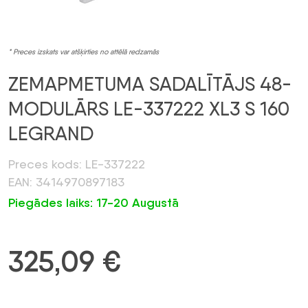
* Preces izskats var atšķirties no attēlā redzamās
ZEMAPMETUMA SADALĪTĀJS 48-
MODULĀRS LE-337222 XL3 S 160
LEGRAND
Preces kods: LE-337222
EAN: 3414970897183
Piegādes laiks: 17-20 Augustā
325,09
€