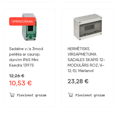
IZPĀRDOŠANA
Sadalne v/a 3mod
HERMĒTISKS
pelēka ar caursp.
VIRSAPMETUMA
durvīm IP65 Mini
SADALES SKAPIS 12-
Kaedra 13975
MODULĀRS ROZ/6-
12/EL Marlanvil
12,26
€
23,28
€
10,53
€
Sākotnējā
Pašreizējā
cena
cena
bija:
ir:
Pievienot grozam
Pievienot grozam
12,26 €.
10,53 €.