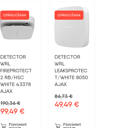
IZPĀRDOŠANA
IZPĀRDOŠANA
DETECTOR
DETECTOR
WRL
WRL
FIREPROTECT
LEAKSPROTEC
2 RB/HSC
T/WHITE 8050
WHITE 43378
AJAX
AJAX
86,73
€
49,49
€
190,36
€
Sākotnējā
Pašreizējā
99,49
€
Sākotnējā
Pašreizējā
cena
cena
cena
cena
bija:
ir:
bija:
ir:
86,73 €.
49,49 €.
Pievienot
Pievienot