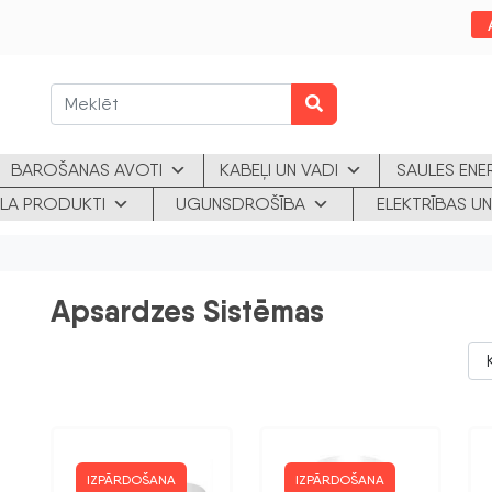
BAROŠANAS AVOTI
KABEĻI UN VADI
SAULES ENE
KLA PRODUKTI
UGUNSDROŠĪBA
ELEKTRĪBAS UN
Apsardzes Sistēmas
IZPĀRDOŠANA
IZPĀRDOŠANA