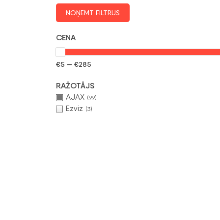
NOŅEMT FILTRUS
CENA
€5 — €285
RAŽOTĀJS
AJAX
(99)
Ezviz
(3)