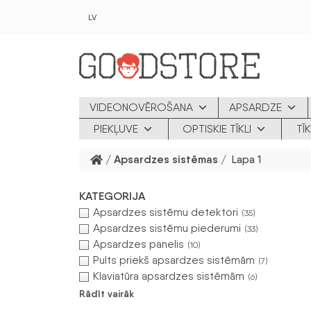
Skip to main content
LV
VIDEONOVĒROŠANA
APSARDZE
PIEKĻUVE
OPTISKIE TĪKLI
TĪ
/
Apsardzes sistēmas
/ Lapa 1
KATEGORIJA
Apsardzes sistēmu detektori
(35)
Apsardzes sistēmu piederumi
(33)
Apsardzes panelis
(10)
Pults priekš apsardzes sistēmām
(7)
Klaviatūra apsardzes sistēmām
(6)
Rādīt vairāk