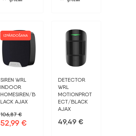
grozam
grozam
190,36 €.
99,49 €.
IZPĀRDOŠANA
SIREN WRL
DETECTOR
INDOOR
WRL
HOMESIREN/B
MOTIONPROT
LACK AJAX
ECT/BLACK
AJAX
106,87
€
49,49
€
52,99
€
Sākotnējā
Pašreizējā
cena
cena