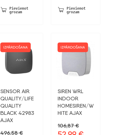
bija:
ir:
106,87 €.
52,99 €.
Pievienot
Pievienot
grozam
grozam
IZPĀRDOŠANA
IZPĀRDOŠANA
SENSOR AIR
SIREN WRL
QUALITY/LIFE
INDOOR
QUALITY
HOMESIREN/W
BLACK 42983
HITE AJAX
AJAX
106,87
€
52,99
€
496,58
€
Sākotnējā
Pašreizējā