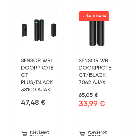
IZPĀRDOŠANA
SENSOR WRL
SENSOR WRL
DOORPROTE
DOORPROTE
CT
CT/BLACK
PLUS/BLACK
7062 AJAX
38100 AJAX
65,05
€
47,48
€
33,99
€
Sākotnējā
Pašreizējā
cena
cena
bija:
ir:
65,05 €.
33,99 €.
Pievienot
Pievienot