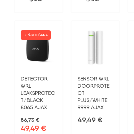
grozam
grozam
IZPĀRDOŠANA
DETECTOR
SENSOR WRL
WRL
DOORPROTE
LEAKSPROTEC
CT
T/BLACK
PLUS/WHITE
8065 AJAX
9999 AJAX
49,49
€
86,73
€
49,49
€
Sākotnējā
Pašreizējā