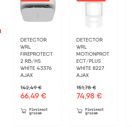
DETECTOR
DETECTOR
WRL
WRL
FIREPROTECT
MOTIONPROT
2 RB/HS
ECT/PLUS
WHITE 43376
WHITE 8227
AJAX
AJAX
142,49
€
151,78
€
66,49
€
74,98
€
Sākotnējā
Pašreizējā
Sākotnējā
Pašreizējā
cena
cena
cena
cena
bija:
ir:
bija:
ir:
Pievienot
Pievienot
grozam
grozam
142,49 €.
66,49 €.
151,78 €.
74,98 €.