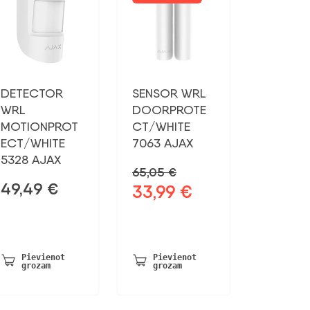
DETECTOR
SENSOR WRL
WRL
DOORPROTE
MOTIONPROT
CT/WHITE
ECT/WHITE
7063 AJAX
5328 AJAX
65,05
€
49,49
€
33,99
€
Sākotnējā
Pašreizējā
cena
cena
bija:
ir:
65,05 €.
33,99 €.
Pievienot
Pievienot
grozam
grozam