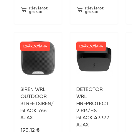
cena
cena
bija:
ir:
Pievienot
Pievienot
grozam
grozam
86,73 €.
49,49 €.
IZPĀRDOŠANA
IZPĀRDOŠANA
SIREN WRL
DETECTOR
OUTDOOR
WRL
STREETSIREN/
FIREPROTECT
BLACK 7661
2 RB/HS
AJAX
BLACK 43377
AJAX
193,12
€