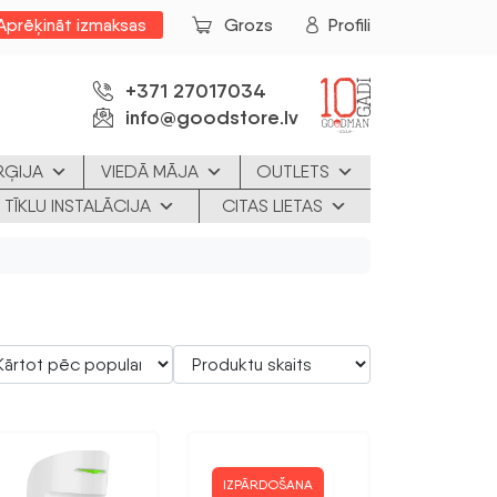
Aprēķināt izmaksas
Grozs
Profili
+371 27017034
info@goodstore.lv
RĢIJA
VIEDĀ MĀJA
OUTLETS
 TĪKLU INSTALĀCIJA
CITAS LIETAS
IZPĀRDOŠANA