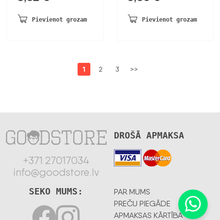
Pievienot grozam
Pievienot grozam
1
2
3
>>
DROŠĀ APMAKSA
+371 27017034
info@goodstore.lv
SEKO MUMS:
PAR MUMS
PREČU PIEGĀDE
APMAKSAS KĀRTĪBA