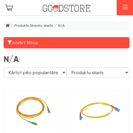
Skip to main content
I
/ Produkts Skiedru skaits / N/A
Atvērt filtrus
N/A