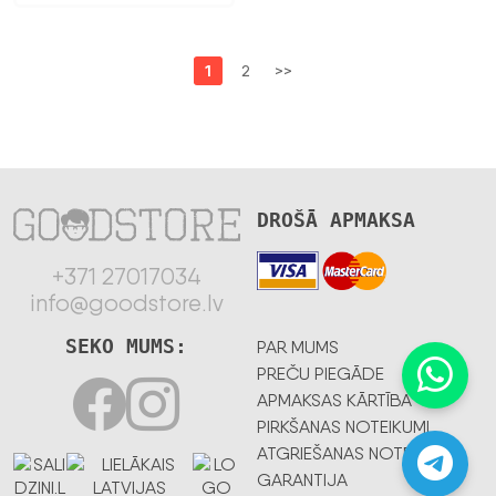
1
2
>>
DROŠĀ APMAKSA
+371 27017034
info@goodstore.lv
SEKO MUMS:
PAR MUMS
PREČU PIEGĀDE
APMAKSAS KĀRTĪBA
PIRKŠANAS NOTEIKUMI
ATGRIEŠANAS NOTEIKUMI
GARANTIJA