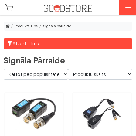
Skip to main content
I
/ Produkts Tips / Signāla pārraide
Atvērt filtrus
Signāla Pārraide