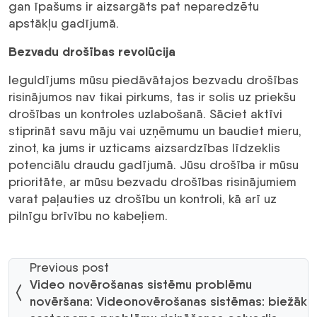
gan īpašums ir aizsargāts pat neparedzētu
apstākļu gadījumā.
Bezvadu drošības revolūcija
Ieguldījums mūsu piedāvātajos bezvadu drošības
risinājumos nav tikai pirkums, tas ir solis uz priekšu
drošības un kontroles uzlabošanā. Sāciet aktīvi
stiprināt savu māju vai uzņēmumu un baudiet mieru,
zinot, ka jums ir uzticams aizsardzības līdzeklis
potenciālu draudu gadījumā. Jūsu drošība ir mūsu
prioritāte, ar mūsu bezvadu drošības risinājumiem
varat paļauties uz drošību un kontroli, kā arī uz
pilnīgu brīvību no kabeļiem.
Previous post
Video novērošanas sistēmu problēmu
novēršana: Videonovērošanas sistēmas: biežāk