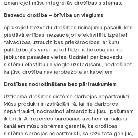
izmantojot mūsu integrētās drošības sistēmas.
Bezvadu drošība – brīvība un vieglums
Aplūkojiet bezvadu drošības risinājumu pasauli, kas
piedāvā ērtības, nezaudējot efektivitāti. Izpētiet
tālvadības uzraudzības priekšrocības, ar kuru
palīdzību jūs varat sekot līdzi notiekošajam no
jebkuras pasaules vietas. Uzziniet par bezvadu
sistēmu elastību un vieglo uzstādīšanu, nodrošinot,
ka jūsu drošība nav ierobežota ar kabeļiem.
Drošības nodrošināšana bez pārtraukumiem
Uzticama drošības sistēma darbojas nepārtraukti.
Mūsu produkti ir izstrādāti tā, lai tie darbotos
nepārtraukti, nodrošinot aizsardzību jūsu īpašumam
ik brīdi. Ar rezerves barošanas avotiem un sakaru
kanāliem mūsu sistēmas garantē, ka drošības
sistēma darbojas nepārtraukti, kā rezultātā gan jūs,