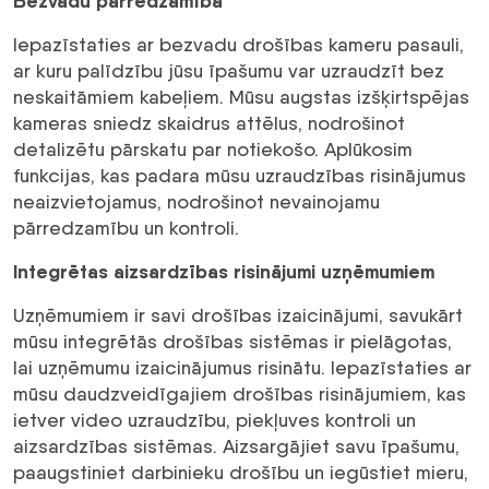
Bezvadu pārredzamība
Iepazīstaties ar bezvadu drošības kameru pasauli,
ar kuru palīdzību jūsu īpašumu var uzraudzīt bez
neskaitāmiem kabeļiem. Mūsu augstas izšķirtspējas
kameras sniedz skaidrus attēlus, nodrošinot
detalizētu pārskatu par notiekošo. Aplūkosim
funkcijas, kas padara mūsu uzraudzības risinājumus
neaizvietojamus, nodrošinot nevainojamu
pārredzamību un kontroli.
Integrētas aizsardzības risinājumi uzņēmumiem
Uzņēmumiem ir savi drošības izaicinājumi, savukārt
mūsu integrētās drošības sistēmas ir pielāgotas,
lai uzņēmumu izaicinājumus risinātu. Iepazīstaties ar
mūsu daudzveidīgajiem drošības risinājumiem, kas
ietver video uzraudzību, piekļuves kontroli un
aizsardzības sistēmas. Aizsargājiet savu īpašumu,
paaugstiniet darbinieku drošību un iegūstiet mieru,