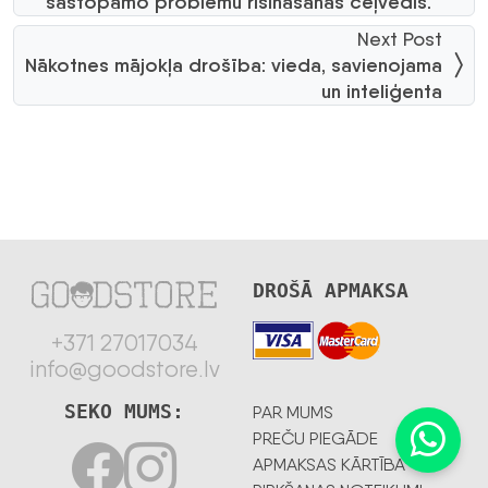
sastopamo problēmu risināšanas ceļvedis.
Next Post
Nākotnes mājokļa drošība: vieda, savienojama
un inteliģenta
DROŠĀ APMAKSA
+371 27017034
info@goodstore.lv
SEKO MUMS:
PAR MUMS
PREČU PIEGĀDE
APMAKSAS KĀRTĪBA