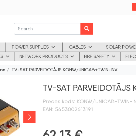
POWER SUPPLIES
CABLES
SOLAR POWE
KS
NETWORK PRODUCTS
FIRE SAFETY
ELEC
ion
/ TV-SAT PARVEIDOTĀJS KONW/UNICAB+TWIN-INV
TV-SAT PARVEIDOTĀJS
Preces kods: KONW/UNICAB+TWIN-I
EAN: 5453002613191
62,13
€