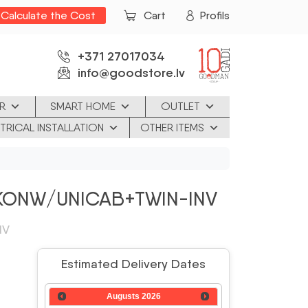
Calculate the Cost
Cart
Profils
+371 27017034
info@goodstore.lv
R
SMART HOME
OUTLET
TRICAL INSTALLATION
OTHER ITEMS
 KONW/UNICAB+TWIN-INV
NV
Estimated Delivery Dates
Augusts
2026