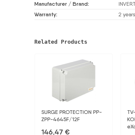
Manufacturer / Brand:
INVER
Warranty:
2 year
Related Products
SURGE PROTECTION PP-
TV
ZPP-4645F/12F
KO
eX
146,47
€