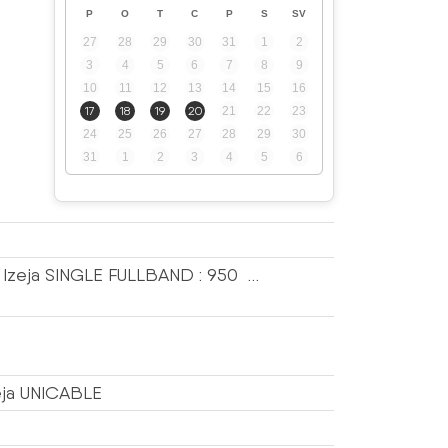
P
O
T
C
P
S
SV
27
28
29
30
31
1
2
3
4
5
6
7
8
9
10
11
12
13
14
15
16
17
18
19
20
21
22
23
24
25
26
27
28
29
30
31
1
2
3
4
5
6
x Izeja SINGLE FULLBAND : 950 …
zeja UNICABLE