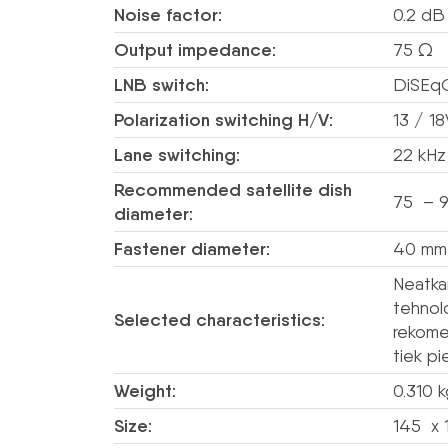
Noise factor:
0.2 dB
Output impedance:
75 Ω
LNB switch:
DiSEq
Polarization switching H/V:
13 / 1
Lane switching:
22 kHz
Recommended satellite dish
75 – 
diameter:
Fastener diameter:
40 mm
Neatka
tehnol
Selected characteristics:
rekome
tiek pi
Weight:
0.310 
Size:
145 x 