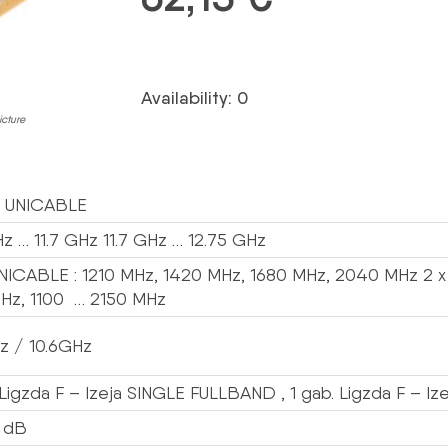
Availability: 0
icture
+ UNICABLE
Hz … 11.7 GHz 11.7 GHz … 12.75 GHz
UNICABLE : 1210 MHz, 1420 MHz, 1680 MHz, 2040 MHz 2 
Hz, 1100 … 2150 MHz
z / 10.6GHz
 Ligzda F – Izeja SINGLE FULLBAND , 1 gab. Ligzda F – I
5 dB