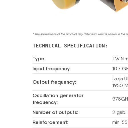
* The appearance of the product may differ from what is shown in the p
TECHNICAL SPECIFICATION:
Type:
TWIN 
Input frequency:
10.7 G
Izeja 
Output frequency:
1950 M
Oscillation generator
9.75GH
frequency:
Number of outputs:
2 gab.
Reinforcement:
min. 5