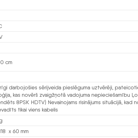
C
8V
90 cm
rīgi darbojošies sērijveida pieslēguma uztvērēji, pateico
oģija, kas novērš zvaigžņotā vadojuma nepieciešamību Ļoti
ndēts 8PSK HDTV) Nevainojams risinājums situācijā, kad no
evadīts tikai viens kabelis
kg
118 x 60 mm