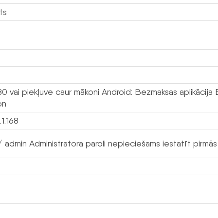
ts
80 vai piekļuve caur mākoni Android: Bezmaksas aplikācija 
on
.1.168
 admin Administratora paroli nepieciešams iestatīt pirmās 