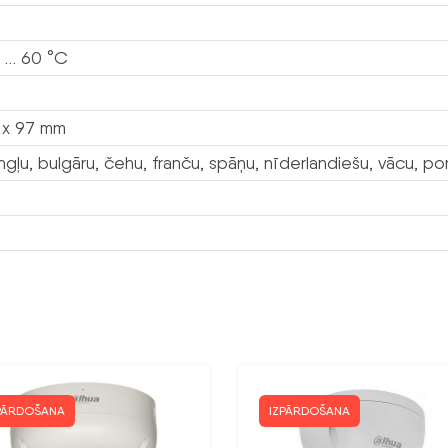
 … 60 °C
 x 97 mm
ngļu, bulgāru, čehu, franču, spāņu, nīderlandiešu, vācu, port
PĀRDOŠANA
IZPĀRDOŠANA