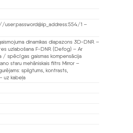
://user:password@ip_address:554/1 –
apgaismojuma dinamikas diapazons 3D-DNR –
itātes uzlabošana F-DNR (Defog) – Ar
na / spēcīgas gaismas kompensācija
kano staru mehāniskais filtrs Mirror –
urējams: spilgtums, kontrasts,
– uz kabeļa