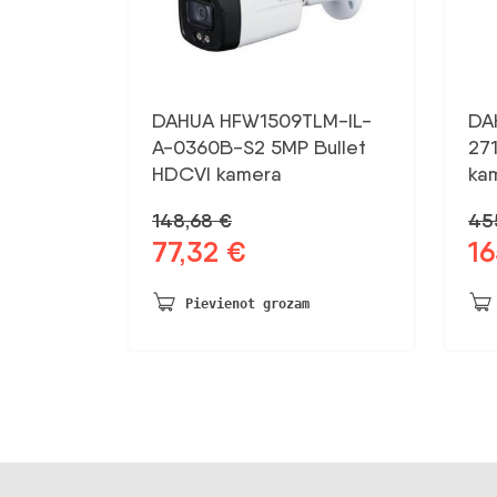
DAHUA HFW1509TLM-IL-
DA
A-0360B-S2 5MP Bullet
27
HDCVI kamera
ka
148,68
€
45
77,32
€
1
Sākotnējā
Pašreizējā
Sāk
cena
cena
ce
bija:
ir:
bij
Pievienot grozam
148,68 €.
77,32 €.
455