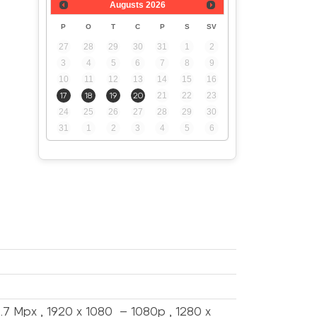
Augusts
2026
P
O
T
C
P
S
SV
27
28
29
30
31
1
2
3
4
5
6
7
8
9
10
11
12
13
14
15
16
17
18
19
20
21
22
23
24
25
26
27
28
29
30
31
1
2
3
4
5
6
7 Mpx , 1920 x 1080 – 1080p , 1280 x