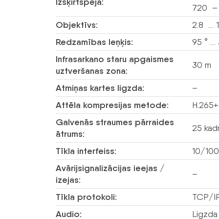
Izšķirtspēja:
720 –
Objektīvs:
2.8 … 
Redzamības leņķis:
95 ° … 
Infrasarkano staru apgaismes
30 m
uztveršanas zona:
Atmiņas kartes ligzda:
–
Attēla kompresijas metode:
H.265+
Galvenās straumes pārraides
25 kad
ātrums:
Tīkla interfeiss:
10/100
Avārijsignalizācijas ieejas /
–
izejas:
Tīkla protokoli:
TCP/IP
Audio:
Ligzda