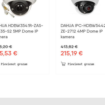
HUA HDBW3541R-ZAS-
DAHUA IPC-HDBW544
135-S2 5MP Dome IP
ZE-2712 4MP Dome IP
mera
kamera
5,20
€
413,82
€
65,53
€
215,19
€
otnējā
Pašreizējā
Sākotnējā
Pašreizējā
na
cena
cena
cena
a:
ir:
bija:
ir:
Pievienot grozam
Pievienot grozam
,20 €.
165,53 €.
413,82 €.
215,19 €.