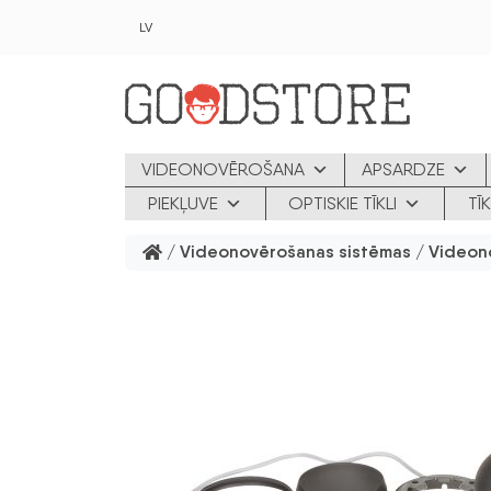
Skip to main content
LV
VIDEONOVĒROŠANA
APSARDZE
PIEKĻUVE
OPTISKIE TĪKLI
TĪ
/
Videonovērošanas sistēmas
/
Videon