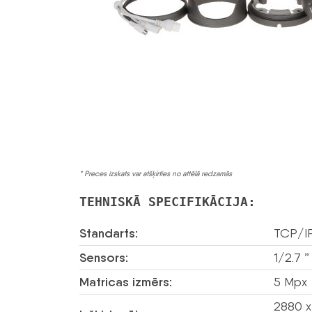
* Preces izskats var atšķirties no attēlā redzamās
TEHNISKĀ SPECIFIKĀCIJA:
Standarts:
TCP/I
Sensors:
1/2.7 
Matricas izmērs:
5 Mpx
2880 x