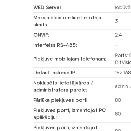
WEB Server:
Iebūvē
Maksimālais on-line lietotāju
3
skaits:
ONVIF:
2.4
Interfeiss RS-485:
–
Ports: 
Piekļuve mobilajam telefonam:
BitVisi
Default adrese IP:
192.168
Noklusēts lietotājvārds /
admin /
administratora parole:
Pārlūka piekļuves porti:
80
Piekļuves porti, izmantojot PC
80
aplikāciju:
Piekļuves porti, izmantojot
80