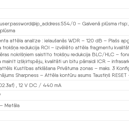
/user:password@ip_address:554/0 – Galvenā plūsma rtsp
 plūsma
ģenta attēla analīze : ielaušanās WDR – 120 dB – Plašs 
la trokšņa redukcija ROI – izvēlēto attēla fragmentu kval
ēras nokrišņiem saistīto trokšņu redukcija BLC/HLC – fo
 mainīt izšķirtspēju, kvalitāti un bitu pārraidi ICR – infrasar
ttēls Kustības atklāšana Privātuma zonas – maks. 3 Konfig
inājums Sharpness – Attēla kontūru asums Taustiņš RESET 
02.3af) , 12 V DC / 440 mA
W
– Metāla