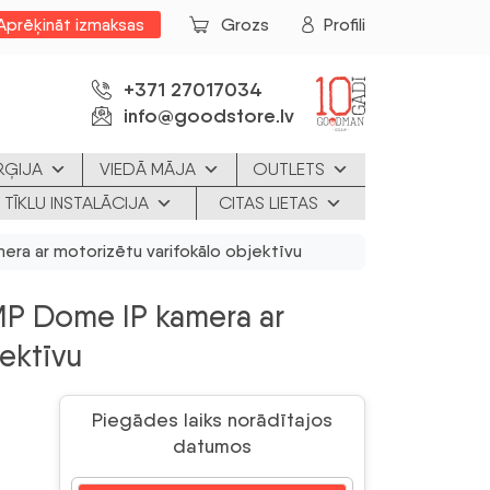
Aprēķināt izmaksas
Grozs
Profili
+371 27017034
info@goodstore.lv
RĢIJA
VIEDĀ MĀJA
OUTLETS
 TĪKLU INSTALĀCIJA
CITAS LIETAS
a ar motorizētu varifokālo objektīvu
P Dome IP kamera ar
jektīvu
Piegādes laiks norādītajos
datumos