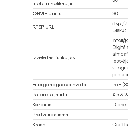
mobilo aplikāciju:
ONVIF ports:
80
rtsp:/
RTSP URL:
Blakus
Inteli
Digitā
atmosf
Izvēlētās funkcijas:
Iespēja
spoguļa
piesāt
Energoapgādes avots:
PoE (8
Patērētā jauda:
≤ 5.3 
Korpuss:
Dome 
Pretvandālisma:
–
Krāsa:
Grafīts