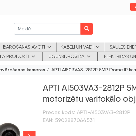
BAROŠANAS AVOTI
KABEĻI UN VADI
SAULES ENE
KLA PRODUKTI
UGUNSDROŠĪBA
ELEKTRĪBAS UN
ovērošanas kameras
/ APTI AI503VA3-2812P 5MP Dome IP kamer
APTI AI503VA3-2812P 5M
motorizētu varifokālo ob
Preces kods: APTI-AI503VA3-2812P
EAN: 5902887064531