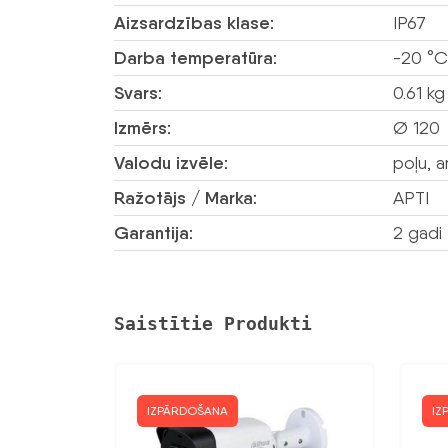
Aizsardzības klase:
IP67
Darba temperatūra:
-20 °C
Svars:
0.61 kg
Izmērs:
Ø 120
Valodu izvēle:
poļu, a
Ražotājs / Marka:
APTI
Garantija:
2 gadi
Saistītie Produkti
IZPĀRDOŠANA
IZ