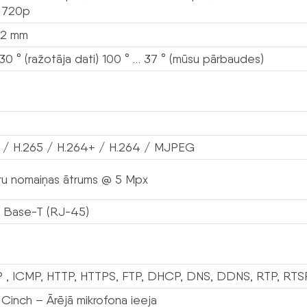
 720p
12 mm
30 ° (ražotāja dati) 100 ° … 37 ° (mūsu pārbaudes)
 / H.265 / H.264+ / H.264 / MJPEG
ru nomaiņas ātrums @ 5 Mpx
 Base-T (RJ-45)
 , ICMP, HTTP, HTTPS, FTP, DHCP, DNS, DDNS, RTP, RTS
 Cinch – Ārējā mikrofona ieeja