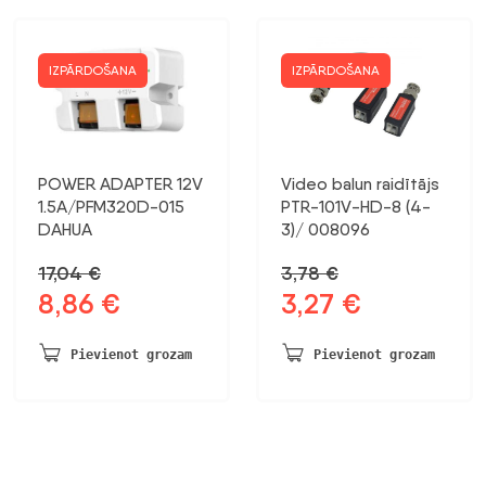
IZPĀRDOŠANA
IZPĀRDOŠANA
POWER ADAPTER 12V
Video balun raidītājs
1.5A/PFM320D-015
PTR-101V-HD-8 (4-
DAHUA
3)/ 008096
17,04
€
3,78
€
8,86
€
3,27
€
Sākotnējā
Pašreizējā
Sākotnējā
Pašreizējā
cena
cena
cena
cena
bija:
ir:
bija:
ir:
Pievienot grozam
Pievienot grozam
17,04 €.
8,86 €.
3,78 €.
3,27 €.