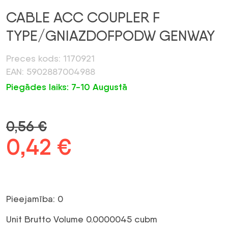
CABLE ACC COUPLER F
TYPE/GNIAZDOFPODW GENWAY
Preces kods: 1170921
EAN: 5902887004988
Piegādes laiks: 7-10 Augustā
0,56
€
Sākotnējā
0,42
€
Pašreizējā
cena
cena
bija:
ir:
Pieejamība: 0
0,56 €.
0,42 €.
Unit Brutto Volume 0.0000045 cubm