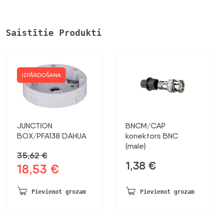
Saistītie Produkti
IZPĀRDOŠANA
JUNCTION
BNCM/CAP
BOX/PFA138 DAHUA
konektors BNC
(male)
35,62
€
1,38
€
18,53
€
Sākotnējā
Pašreizējā
cena
cena
bija:
ir:
Pievienot grozam
Pievienot grozam
35,62 €.
18,53 €.