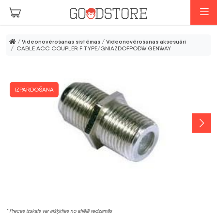
Skip to main content
I
/
Videonovērošanas sistēmas
/
Videonovērošanas aksesuāri
/ CABLE ACC COUPLER F TYPE/GNIAZDOFPODW GENWAY
IZPĀRDOŠANA
* Preces izskats var atšķirties no attēlā redzamās