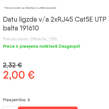
* Preces izskats var atšķirties no attēlā redzamās
Datu ligzda v/a 2xRJ45 Cat5E UTP
balta 191610
Preces kods: 090404_1155
Prece ir pieejama noliktavā Daugavpilī
2,32
€
Sākotnējā
2,00
€
Pašreizējā
cena
cena
bija:
ir:
Pieejamība: 6