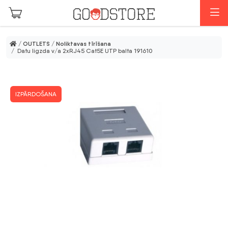
Skip to main content
I
/
OUTLETS
/
Noliktavas tīrīšana
/ Datu ligzda v/a 2xRJ45 Cat5E UTP balta 191610
IZPĀRDOŠANA