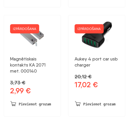
75,50 €.
60,50 €.
IZPĀRDOŠANA
IZPĀRDOŠANA
Magnētiskais
Aukey 4 port car usb
kontakts KA 2071
charger
met. 000140
20,12
€
3,73
€
17,02
€
Sākotnējā
Pašreizējā
2,99
€
Sākotnējā
Pašreizējā
cena
cena
cena
cena
bija:
ir:
bija:
ir:
20,12 €.
17,02 €.
Pievienot grozam
Pievienot grozam
3,73 €.
2,99 €.