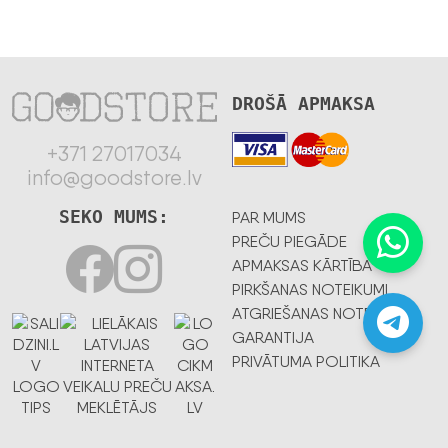
DROŠĀ APMAKSA
+371 27017034
info@goodstore.lv
SEKO MUMS:
PAR MUMS
PREČU PIEGĀDE
APMAKSAS KĀRTĪBA
PIRKŠANAS NOTEIKUMI
ATGRIEŠANAS NOTEIKUMI
GARANTIJA
PRIVĀTUMA POLITIKA