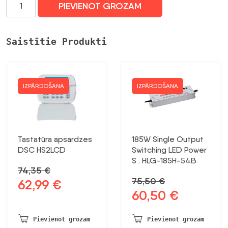
2,32 €.
2,00 €.
Datu
PIEVIENOT GROZAM
ligzda
v/a
2xRJ45
Saistītie Produkti
Cat5E
UTP
balta
191610
IZPĀRDOŠANA
IZPĀRDOŠANA
daudzums
Tastatūra apsardzes
185W Single Output
DSC HS2LCD
Switching LED Power
S . HLG-185H-54B
74,35
€
75,50
€
62,99
€
Sākotnējā
Pašreizējā
60,50
€
Sākotnējā
Pašreizējā
cena
cena
cena
cena
bija:
ir:
bija:
ir:
74,35 €.
62,99 €.
Pievienot grozam
Pievienot grozam