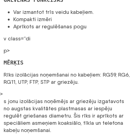
Var izmantot trīs veidu kabeļiem.
Kompakti izmēri
Aprīkots ar regulēšanas pogu
v class=”di
p>
MĒRĶIS
Rīks izolācijas noņemšanai no kabeļiem: RG59, RG6,
RG11, UTP, FTP, STP ar griezēju.
>
s jonu izolācijas noņēmējs ar griezēju izgatavots
no augstas kvalitātes plastmasas ar iespēju
regulēt griešanas diametru. Šis rīks ir aprīkots ar
speciāliem asmeņiem koaksiālo, tīkla un telefona
kabeļu noņemšanai.