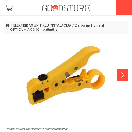
Skip to main content
I
/
ELEKTRĪBAS UN TĪKLU INSTALĀCIJA
/
Darba instrumenti
/ OPTICUM AX S 02 noņēmējs
* Preces izskats var atšķirties no attēlā redzamās