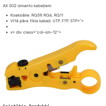
AX S02 izmanto kabeļiem:
Koaksiālie: RG59, RG6, RG11
Vītā pāra tīkla kabeļi: UTP, FTP, STP=”>
v> div class=”col-sm-12″>