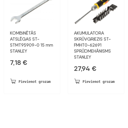
KOMBINĒTĀS
AKUMULATORA
ATSLĒGAS ST-
SKRŪVGRIEZIS ST-
STMT95909-0 15 mm
FMHT0-62691
STANLEY
SPRŪDMEHĀNISMS
STANLEY
7,18
€
27,94
€
Pievienot grozam
Pievienot grozam