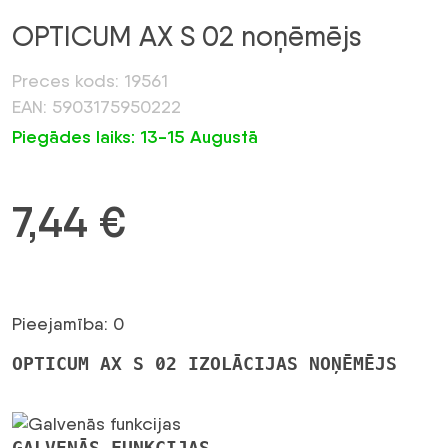
OPTICUM AX S 02 noņēmējs
Preces kods: 19561
EAN: 5903175950222
Piegādes laiks: 13-15 Augustā
7,44
€
Pieejamība: 0
OPTICUM AX S 02 IZOLĀCIJAS NOŅĒMĒJS
GALVENĀS FUNKCIJAS