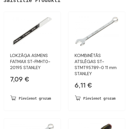
Saistītie Produkti
LOKZĀĢA ASMENS
KOMBINĒTĀS
FATMAX ST-FMHT0-
ATSLĒGAS ST-
20195 STANLEY
STMT95789-0 11 mm
STANLEY
7,09
€
6,11
€
Pievienot grozam
Pievienot grozam