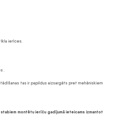
īkla ierīces.
s .
tādīšanas tas ir papildus aizsargāts pret mehāniskiem
ai stabiem montētu ierīču gadījumā ieteicams izmantot