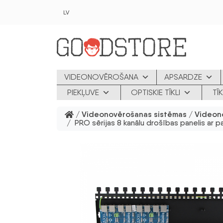
Skip to main content
LV
VIDEONOVĒROŠANA
APSARDZE
PIEKĻUVE
OPTISKIE TĪKLI
TĪ
/
Videonovērošanas sistēmas
/
Videon
/ PRO sērijas 8 kanālu drošības panelis ar