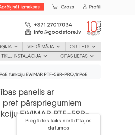
Aprēķināt izmaksas
Grozs
Profili
+371 27017034
info@goodstore.lv
RĢIJA
VIEDĀ MĀJA
OUTLETS
 TĪKLU INSTALĀCIJA
CITAS LIETAS
InPoE funkciju EWIMAR PTF-58R-PRO/InPoE
ības panelis ar
u pret pārspriegumiem
unkciju EWIMAR PTF-58R-
Piegādes laiks norādītajos
datumos