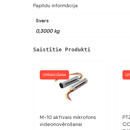
Papildu informācija
Svars
0,3000 kg
Saistītie Produkti
IZPĀRDOŠANA
IZ
M-10 aktīvais mikrofons
PT
videonovērošanai
CO