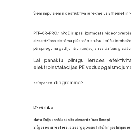
Šiem impulsiem ir destruktīva ietekme uz Ethernet inte
PTF-8R-PRO/InPoE
ir īpaši izstrādāts videonovērošan
aizsardzības sistēmu plūstošo strāvu. Ierīču ierobež
pārsprieguma gadījumā un pieļauj aizsardzības gradāci
Lai panāktu pilnīgu ierīces efektiv
elektroinstalācijas PE vaduapgaismojuma
v diagramma>
<="span>
vērtība
D>
datu līnija
kanālu skaits
aizsardzības līmeņi
2 (gāzes arresters, aizsargājošais tilts)
līnijas līnijas i