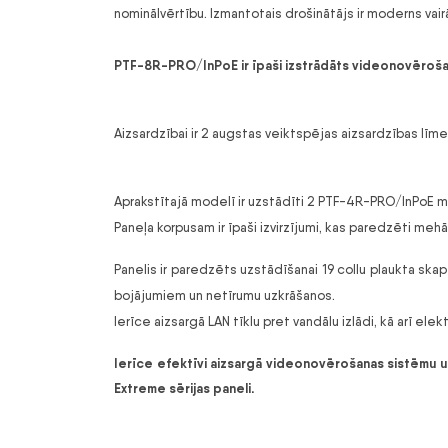
nominālvērtību. Izmantotais drošinātājs ir moderns vai
PTF-8R-PRO/InPoE ir īpaši izstrādāts videonovērošan
Aizsardzībai ir 2 augstas veiktspējas aizsardzības līmeņi
Aprakstītajā modelī ir uzstādīti 2 PTF-4R-PRO/InPoE m
Paneļa korpusam ir īpaši izvirzījumi, kas paredzēti mehā
Panelis ir paredzēts uzstādīšanai 19 collu plaukta skap
bojājumiem un netīrumu uzkrāšanos.
Ierīce aizsargā LAN tīklu pret vandālu izlādi, kā arī el
Ierīce efektīvi aizsargā videonovērošanas sistēmu uz
Extreme sērijas paneli.