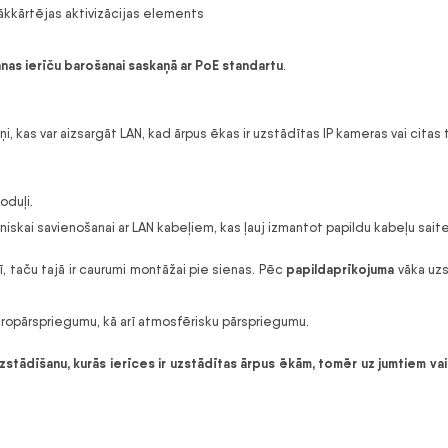
rākkārtējas aktivizācijas elements
as ierīču barošanai saskaņā ar PoE standartu
.
, kas var aizsargāt LAN, kad ārpus ēkas ir uzstādītas IP kameras vai citas t
oduļi.
niskai savienošanai ar LAN kabeļiem, kas ļauj izmantot papildu kabeļu saite
papildaprīkojuma
ī, taču tajā ir caurumi montāžai pie sienas. Pēc
vāka uzs
ektropārspriegumu, kā arī atmosfērisku pārspriegumu.
stādīšanu, kurās ierīces ir uzstādītas ārpus ēkām, tomēr uz jumtiem v