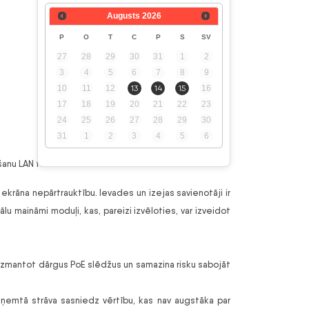
Augusts
2026
P
O
T
C
P
S
SV
27
28
29
30
31
1
2
3
4
5
6
7
8
9
10
11
12
13
14
15
16
17
18
19
20
21
22
23
24
25
26
27
28
29
30
31
1
2
3
4
5
6
anu LAN tīklos.
t ekrāna nepārtrauktību. Ievades un izejas savienotāji ir
lu maināmi moduļi, kas, pareizi izvēloties, var izveidot
 izmantot dārgus PoE slēdžus un samazina risku sabojāt
paņemtā strāva sasniedz vērtību, kas nav augstāka par