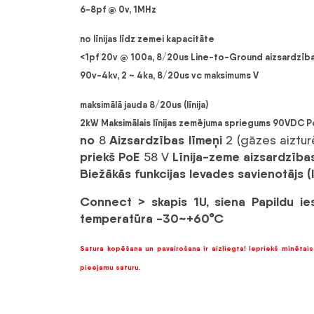
6-8pf @ 0v, 1MHz
no līnijas līdz zemei ​​kapacitāte
<1pf
20v @ 100a, 8/20us
Line-to-Ground aizsardzība
90v-4kv, 2 ~ 4ka, 8/20us vc
maksimums V
maksimālā jauda 8/20us (līnija)
2kW
Maksimālais līnijas zemējuma spriegums
90VDC
Po
no
Aizsardzības līmeņi
8
2 (gāzes aizturē
priekš PoE
Līnija-zeme aizsardzības
58 V
Biežākās funkcijas
Ievades savienotājs (l
Connect >
skapis 1U, siena
Papildu ie
temperatūra
-30~+60°C
Satura kopēšana un pavairošana ir aizliegta! Iepriekš minētais 
pieejamu saturu.