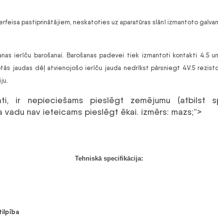
rfeisa pastiprinātājiem, neskatoties uz aparatūras slānī izmantoto galvani
as ierīču barošanai. Barošanas padevei tiek izmantoti kontakti 4.5 un 7.
otās jaudas dēļ atvienojošo ierīču jauda nedrīkst pārsniegt 4V.5 rezis
ju.
itāti, ir nepieciešams pieslēgt zemējumu (atbilst
 vadu nav ieteicams pieslēgt ēkai. izmērs: mazs;”>
Tehniskā specifikācija:
etilpība