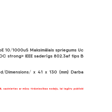
 PoE 10/1000uS
Maksimālais spriegums Uc
VDC
strong>
IEEE saderīgs 802.3af tips B
s
d/Dimensions/ x 41 x 130 (mm)
Darba
ē, sazinieties ar mūsu tirdzniecības nodaļu, lai iegūtu publiski