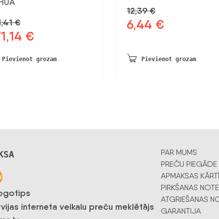
HUA
12,39
€
6,44
€
1,41
€
Sākotnējā
Pašreizējā
1,14
€
otnējā
Pašreizējā
cena
cena
na
cena
bija:
ir:
a:
ir:
12,39 €.
6,44 €.
Pievienot grozam
Pievienot grozam
,41 €.
271,14 €.
PAR MUMS
KSA
PREČU PIEGĀDE
APMAKSAS KĀRT
PIRKŠANAS NOTE
ATGRIEŠANAS NO
GARANTIJA