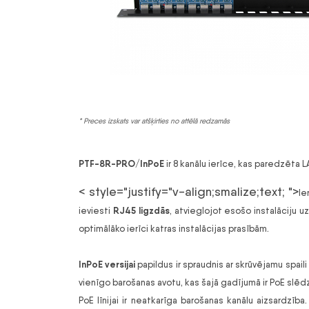
* Preces izskats var atšķirties no attēlā redzamās
PTF-8R-PRO/InPoE
ir 8 kanālu ierīce, kas paredzēta L
< style="justify="v-align;smalize;text; ">
Ie
RJ45 ligzdās
ieviesti
, atvieglojot esošo instalāciju u
optimālāko ierīci katras instalācijas prasībām.
InPoE versijai
papildus ir spraudnis ar skrūvējamu spai
vienīgo barošanas avotu, kas šajā gadījumā ir PoE slēdz
PoE līnijai ir neatkarīga barošanas kanālu aizsardzī