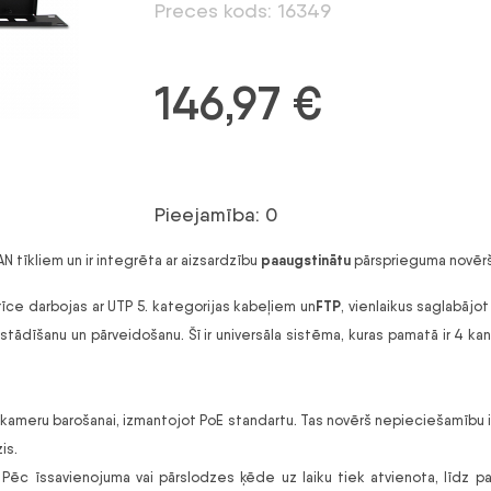
Preces kods: 16349
146,97
€
Pieejamība: 0
paaugstinātu
AN tīkliem un ir integrēta ar aizsardzību
pārsprieguma novērš
FTP
rīce darbojas ar UTP 5. kategorijas kabeļiem un
, vienlaikus saglabājo
zstādīšanu un pārveidošanu. Šī ir universāla sistēma, kuras pamatā ir 4 kanā
li kameru barošanai, izmantojot PoE standartu. Tas novērš nepieciešamību
is.
ba. Pēc īssavienojuma vai pārslodzes ķēde uz laiku tiek atvienota, līdz 