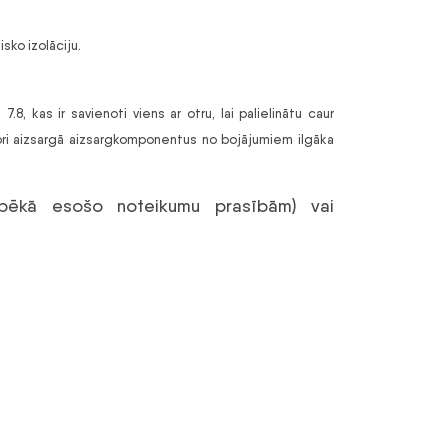
sko izolāciju.
8, kas ir savienoti viens ar otru, lai palielinātu caur
tori aizsargā aizsargkomponentus no bojājumiem ilgāka
 spēkā esošo noteikumu prasībām) vai