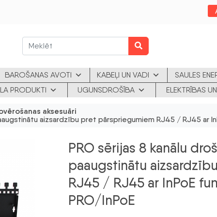
BAROŠANAS AVOTI
KABEĻI UN VADI
SAULES ENE
KLA PRODUKTI
UGUNSDROŠĪBA
ELEKTRĪBAS UN
ovērošanas aksesuāri
 paaugstinātu aizsardzību pret pārspriegumiem RJ45 / RJ45 ar 
PRO sērijas 8 kanālu droš
paaugstinātu aizsardzīb
RJ45 / RJ45 ar InPoE f
PRO/InPoE