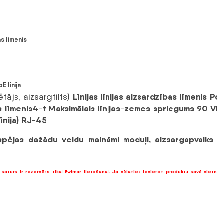
s līmenis
E līnija
Līnijas līnijas aizsardzības līmenis
tājs, aizsargtilts)
 līmenis
4-t
Maksimālais līnijas-zemes spriegums
90 
īnija)
RJ-45
spējas
dažādu veidu maināmi moduļi, aizsargapvalk
saturs ir rezervēts tikai Ewimar lietošanai. Ja vēlaties ievietot produktu savā vietn