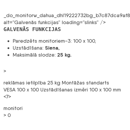
_do_monitorw_dahua_dhl19222732bg_b7c87dca9af8
alt=”Galvenās funkcijas” loading=”slinks” />
GALVENĀS FUNKCIJAS
Paredzēts monitoriem-3: 100 x 100,
Siena,
Uzstādīšana:
25 kg.
Maksimālā slodze:
>
reklāmas ietilpība 25 kg Montāžas standarts
VESA 100 x 100 Uzstādīšanas izmēri 100 x 100 mm
<7>
monitori
> 0