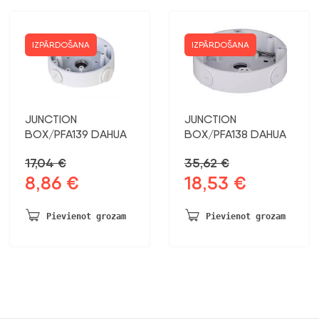
IZPĀRDOŠANA
IZPĀRDOŠANA
JUNCTION
JUNCTION
BOX/PFA139 DAHUA
BOX/PFA138 DAHUA
17,04
€
35,62
€
8,86
€
18,53
€
Sākotnējā
Pašreizējā
Sākotnējā
Pašreizējā
cena
cena
cena
cena
bija:
ir:
bija:
ir:
Pievienot grozam
Pievienot grozam
17,04 €.
8,86 €.
35,62 €.
18,53 €.