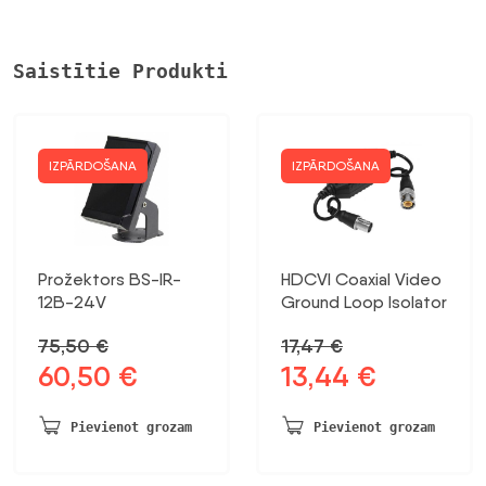
Saistītie Produkti
IZPĀRDOŠANA
IZPĀRDOŠANA
Prožektors BS-IR-
HDCVI Coaxial Video
12B-24V
Ground Loop Isolator
75,50
€
17,47
€
60,50
€
13,44
€
Sākotnējā
Pašreizējā
Sākotnējā
Pašreizējā
cena
cena
cena
cena
bija:
ir:
bija:
ir:
Pievienot grozam
Pievienot grozam
75,50 €.
60,50 €.
17,47 €.
13,44 €.