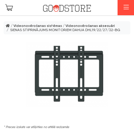
Skip to main content
I
/
Videonovērošanas sistēmas
/
Videonovērošanas aksesuāri
/ SIENAS STIPRINĀJUMS MONITORIEM DAHUA DHL19/22/27/32-BG
* Preces izskats var atšķirties no attēlā redzamās