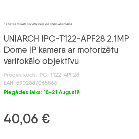
* Preces izskats var atšķirties no attēlā redzamās
UNIARCH IPC-T122-APF28 2.1MP
Dome IP kamera ar motorizētu
varifokālo objektīvu
Preces kods: IPC-T122-APF28
EAN: 5902887065866
Piegādes laiks: 18-21 Augustā
40,06
€