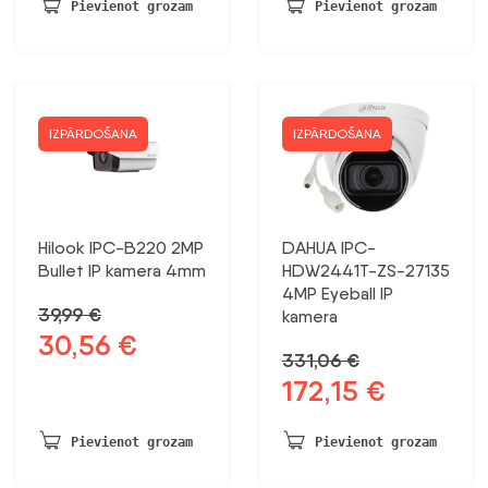
bija:
ir:
bija:
ir:
Pievienot grozam
Pievienot grozam
413,82 €.
215,19 €.
116,16 €.
60,40 €.
IZPĀRDOŠANA
IZPĀRDOŠANA
Hilook IPC-B220 2MP
DAHUA IPC-
Bullet IP kamera 4mm
HDW2441T-ZS-27135
4MP Eyeball IP
39,99
€
kamera
30,56
€
Sākotnējā
Pašreizējā
331,06
€
cena
cena
172,15
€
Sākotnējā
Pašreizējā
bija:
ir:
cena
cena
39,99 €.
30,56 €.
bija:
ir:
Pievienot grozam
Pievienot grozam
331,06 €.
172,15 €.