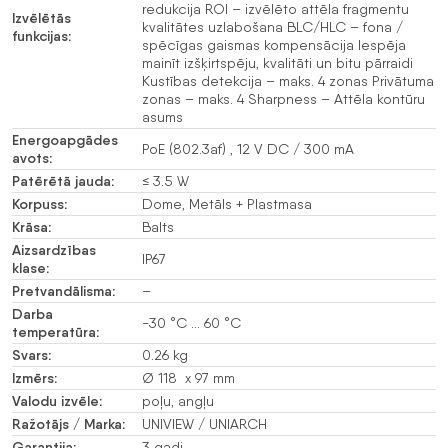
redukcija ROI – izvēlēto attēla fragmentu
Izvēlētās
kvalitātes uzlabošana BLC/HLC – fona /
funkcijas:
spēcīgas gaismas kompensācija Iespēja
mainīt izšķirtspēju, kvalitāti un bitu pārraidi
Kustības detekcija – maks. 4 zonas Privātuma
zonas – maks. 4 Sharpness – Attēla kontūru
asums
Energoapgādes
PoE (802.3af) , 12 V DC / 300 mA
avots:
Patērētā jauda:
≤ 3.5 W
Korpuss:
Dome, Metāls + Plastmasa
Krāsa:
Balts
Aizsardzības
IP67
klase:
Pretvandālisma:
–
Darba
-30 °C … 60 °C
temperatūra:
Svars:
0.26 kg
Izmērs:
Ø 118 x 97 mm
Valodu izvēle:
poļu, angļu
Ražotājs / Marka:
UNIVIEW / UNIARCH
Garantija:
3 gadi