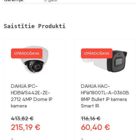
Saistītie Produkti
IZPĀRDOŠANA
IZPĀRDOŠANA
DAHUA IPC-
DAHUA HAC-
HDBW5442E-ZE-
HFW1800TL-A-0360B
2712 4MP Dome IP
8MP Bullet IP kamera
kamera
Smart IR
413,82
€
116,16
€
215,19
€
60,40
€
Sākotnējā
Pašreizējā
Sākotnējā
Pašreizējā
cena
cena
cena
cena