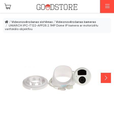
Skip to main content
I
/
Videonovērošanas sistēmas
/
Videonovērošanas kameras
/ UNIARCH IPC-T122-APF28 2.1MP Dome IP kamera ar motorizētu
varifokālo objektīvu