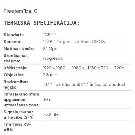
Pieejamība: 0
TEHNISKĀ SPECIFIKĀCIJA:
Standarts:
TCP/IP
Sensors:
1/2.8 ” Progressive Scan CMOS
Matricas izmērs:
2.1 Mpx
Skenēšanas
Progresīvs
sistēma:
Izšķirtspēja:
1920 x 1080 – 1080p , 1280 x 720 – 720p
Objektīvs:
2.8 mm
Redzamības
107 ° (ražotāja dati) 94 ° (mūsu pārbaudes)
leņķis:
Infrasarkano staru
apgaismes
30 m
uztveršanas zona:
Signāla/skaņas
> 52 dB
attiecība (S/N):
Interfeiss RS-
–
485: