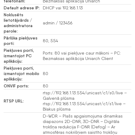
telefonam:
Bezmaksas aplikācija Uniarch
Default adrese IP:
DHCP vai 192.168.1.13
Noklusēts
lietotājvārds /
admin / 123456
administratora
parole:
Pārlūka piekļuves
80, 554
porti:
Piekļuves porti,
Ports: 80 vai piekļuve caur mākoni – PC:
izmantojot PC
Bezmaksas aplikācija Uniarch Client
aplikāciju:
Piekļuves porti,
izmantojot mobilo
80
aplikāciju:
ONVIF ports:
80
rtsp://192.168.1.13:554/unicast/c1/s0/live –
Galvenā plūsma
RTSP URL:
rtsp://192.168.1.13:554/unicast/c1/s1/live –
Blakus plūsma
D-WDR – Plašs apgaismojuma dinamikas
diapazons 2D-DNR, 3D-DNR – Digitāla
trokšņa redukcija F-DNR (Defog) – Ar
atmosfēras nokrišņiem saistīto trokšņu