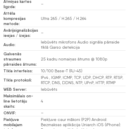
Atmiņas kartes
–
ligzda:
Attēla
kompresijas
Ultra 265 / H.265 / H.264
metode:
Avārijsignalizācijas
–
ieejas / izejas:
Iebūvēts mikrofons Audio signāla pārraide
Audio:
tīklā Garso detekcija
Galvenās
straumes
25 kadru nomaiņas ātrums @ 1080p
pārraides ātrums:
Tīkla interfeiss:
10/100 Base-T (RJ-45)
IPv4 , IGMP, ICMP, TCP, UDP, DHCP, RTP, RTSP,
Tīkla protokoli:
RTCP, DNS, DDNS, NTP, UPnP, HTTP, RTMP
WEB Server:
Iebūvēts
Maksimālais on-
line lietotāju
4
skaits:
ONVIF:
–
Piekļuve
Piekļuve caur mākoni (P2P) Android:
mobilajam
Bezmaksas aplikācija Uniarch iOS (iPhone):