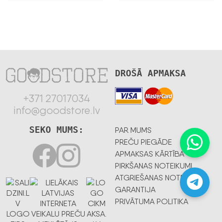
DROŠĀ APMAKSA
+371 27017034
info@goodstore.lv
SEKO MUMS:
PAR MUMS
PREČU PIEGĀDE
APMAKSAS KĀRTĪBA
PIRKŠANAS NOTEIKUMI
ATGRIEŠANAS NOTEIKUMI
GARANTIJA
PRIVĀTUMA POLITIKA