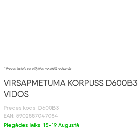
* Preces izskats var atšķirties no attēlā redzamās
VIRSAPMETUMA KORPUSS D600B3
VIDOS
Preces kods: D600B3
EAN: 5902887047084
Piegādes laiks: 15-19 Augustā