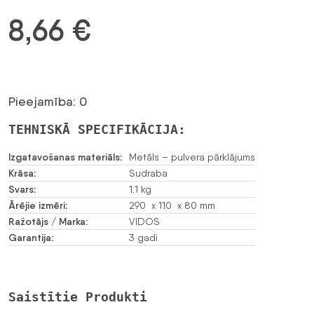
8,66
€
Pieejamība: 0
TEHNISKĀ SPECIFIKĀCIJA:
Izgatavošanas materiāls:
Metāls – pulvera pārklājums
Krāsa:
Sudraba
Svars:
1.1 kg
Ārējie izmēri:
290 x 110 x 80 mm
Ražotājs / Marka:
VIDOS
Garantija:
3 gadi
Saistītie Produkti