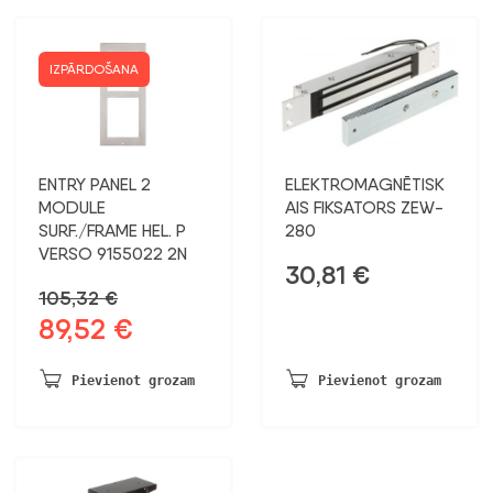
IZPĀRDOŠANA
ENTRY PANEL 2
ELEKTROMAGNĒTISK
MODULE
AIS FIKSATORS ZEW-
SURF./FRAME HEL. P
280
VERSO 9155022 2N
30,81
€
105,32
€
89,52
€
Sākotnējā
Pašreizējā
cena
cena
bija:
ir:
Pievienot grozam
Pievienot grozam
105,32 €.
89,52 €.